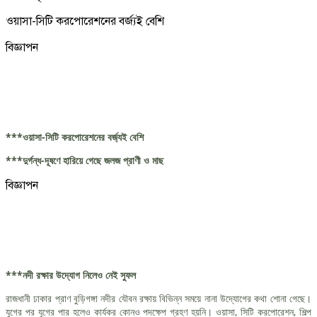
ওয়াসা-সিটি করপোরেশনের বর্জ্যই বেশি
বিজ্ঞাপন
***ওয়াসা-সিটি করপোরেশনের বর্জ্যই বেশি
***দুর্গন্ধ-দূষণে হারিয়ে গেছে জলজ প্রাণী ও মাছ
বিজ্ঞাপন
***নদী রক্ষার উদ্যোগ নিলেও নেই সুফল
রাজধানী ঢাকার প্রাণ বুড়িগঙ্গা নদীর যৌবন রক্ষায় বিভিন্ন সময়ে নানা উদ্যোগের কথা শোনা গেছে।
যুগের পর যুগের পার হলেও কার্যকর কোনও পদক্ষেপ গ্রহণ হয়নি। ওয়াসা, সিটি করপোরেশন, শিল্প