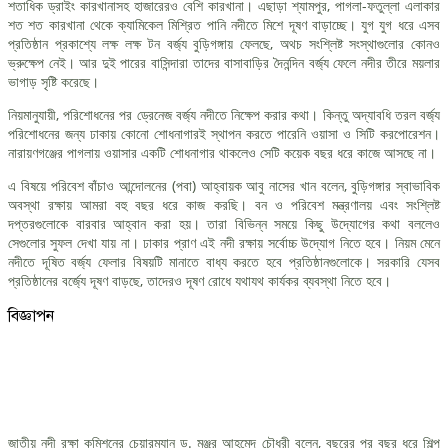
শতাধিক ড্রাইং কারখানাসহ হাজারেরও বেশি কারখানা। এছাড়া শ্যামপুর, পাগলা-ফতুল্লা এলাকার
শত শত কারখানা থেকে ক্যামিকেল মিশ্রিত পানি নদীতে মিশে দূষণ বাড়াচ্ছে। যুগ যুগ ধরে এসব
প্রতিষ্ঠান প্রকাশ্যে লক্ষ লক্ষ টন বর্জ্য বুড়িগঙ্গায় ফেলছে, অথচ সংশ্লিষ্ট সংস্থাগুলোর কোনও
ভ্রুক্ষেপ নেই। আর দুই পারের বাসিন্দারা তাদের বাসাবাড়ির দৈনন্দিন বর্জ্য ফেলে নদীর তীরে ময়লার
ভাগাড় সৃষ্টি করেছে।
নিয়মানুযায়ী, পরিশোধনের পর ড্রেনেজ বর্জ্য নদীতে নিক্ষেপ করার কথা। কিন্তু অদ্যাবধি তরল বর্জ্য
পরিশোধনের জন্য ঢাকায় কোনো শোধনাগারই স্থাপন করতে পারেনি ওয়াসা ও সিটি করপোরেশন।
নারায়ণগঞ্জের পাগলায় ওয়াসার একটি শোধনাগার থাকলেও সেটি কয়েক বছর ধরে কাজে আসছে না।
এ বিষয়ে পরিবেশ বাঁচাও আন্দোলনের (পবা) আহ্বায়ক আবু নাসের খান বলেন, বুড়িগঙ্গার স্বাভাবিক
অবস্থা রক্ষায় আমরা বহু বছর ধরে কাজ করছি। বন ও পরিবেশ মন্ত্রণালয় এবং সংশ্লিষ্ট
দপ্তরগুলোকে বারবার আহ্বান করা হয়। তারা বিভিন্ন সময়ে কিছু উদ্যোগের কথা বললেও
সেগুলোর সুফল দেখা যায় না। ঢাকার প্রাণ এই নদী রক্ষায় সর্বোচ্চ উদ্যোগ নিতে হবে। নিয়ম মেনে
নদীতে দূষিত বর্জ্য ফেলার বিষয়টি মানাতে বাধ্য করতে হবে প্রতিষ্ঠানগুলোকে। সরকারি যেসব
প্রতিষ্ঠানের বর্জ্যে দূষণ বাড়ছে, তাদেরও দূষণ রোধে যথাযথ কার্যকর ব্যবস্থা নিতে হবে।
বিজ্ঞাপন
জাতীয় নদী রক্ষা কমিশনের চেয়ারম্যান ড. মঞ্জুর আহমেদ চৌধুরী বলেন, বছরের পর বছর ধরে শিল্প