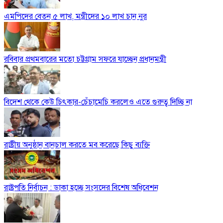
এমপিদের বেতন ৫ লাখ, মন্ত্রীদের ১০ লাখ চান নুর
রবিবার প্রথমবারের মতো চট্টগ্রাম সফরে যাচ্ছেন প্রধানমন্ত্রী
বিদেশ থেকে কেউ চিৎকার-চেঁচামেচি করলেও এতে গুরুত্ব দিচ্ছি না
রাষ্ট্রীয় অনুষ্ঠান বানচাল করতে মব করেছে কিছু ব্যক্তি
রাষ্ট্রপতি নির্বাচন : ডাকা হচ্ছে সংসদের বিশেষ অধিবেশন