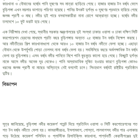
কারখানা ও নৌযানের বর্জ্যে পানি দূষণের সব মাত্রা ছাড়িয়ে গেছে। হাজার হাজার টন বর্জ্য ফেলে
বুড়িগঙ্গা এখন ময়লার ভাগাড়ে পরিণত হয়েছে। পানির উৎকট দুর্গন্ধ ও দূষণের প্রভাবে হারিয়ে গেছে
জলজ প্রাণী ও মাছ। নদীর দুই পারে বসবাসকারীরা নানা রোগে আক্রান্ত হচ্ছে। বর্জ্যে নদীর
তলদেশে ১০ ফুট ভরাট হয়ে গেছে।
এক নিরীক্ষায় দেখা গেছে, স্থানীয় সরকার মন্ত্রণালয়ের দুই সংস্থা ঢাকার ওয়াসা ও ঢাকা দক্ষিণ সিটি
করপোরেশন ড্রেনের মাধ্যমে প্রতি বছর বুড়িগঙ্গায় অন্তত ২৫ হাজার টন বর্জ্য নিক্ষেপ করছে।
আর নদীতীরের শিল্প কারখানাগুলো থেকে আরও ১০ হাজার টন বর্জ্য নদীতে ফেলা হচ্ছে। এছাড়া
নৌযান থেকে উপর্যুপরি পোড়া তেলসহ নানা বর্জ্য ফেলা হয়। সবমিলিয়ে বছরে অর্ধলক্ষাধিক টন বর্জ্য
ফেলা হয় বুড়িগঙ্গায়। এসব বর্জ্য নদীর পানিতে মিশে পানি কুচকুচে কালো হয়ে গেছে। বিদ্ঘুটে দুর্গন্ধ
নাকে আসে নদীর অনেক দূর থেকেও। পানি অস্বাভাবিক দূষিত হওয়ার কারণে বুড়িগঙ্গা কোনও
ধরনের জলজ প্রাণী বা মাছের অস্তিত্ব নেই বললেই চলে। সিংহভাগ বর্জ্যই রাষ্ট্রীয় প্রতিষ্ঠান
দুটির।
বিজ্ঞাপন
সূত্র জানিয়েছে, বুড়িগঙ্গা নদীর কয়েকশ’ পয়েন্ট দিয়ে প্রতিদিন ওয়াসা ও সিটি করপোরেশনের শত
শত টন বর্জ্য নদীতে ফেলা হয়। কামরাঙ্গীরচর, ইসলামবাগ, পোস্তা, লালবাগসহ নদীর পার এলাকায়
গড়ে উঠেছে কয়েকশ’ পলিথিন ও প্লাস্টিক রিসাইক্লিং কারখানা, পার্শ্ববর্তী কেরানীগঞ্জের দুই