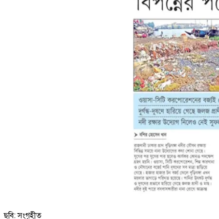
ছবি: সংগৃহীত