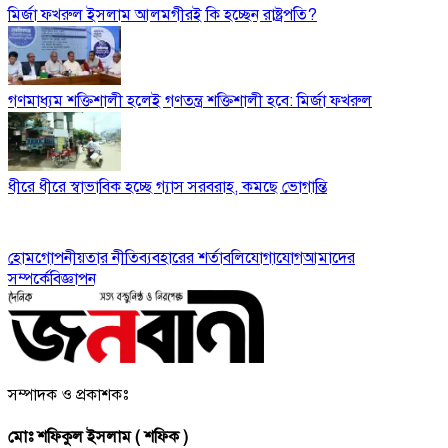
মির্জা ফখরুল ইসলাম আলমগীরই কি হচ্ছেন রাষ্ট্রপতি?
গণমাধ্যম শক্তিশালী হলেই গণতন্ত্র শক্তিশালী হবে: মির্জা ফখরুল
ধীরে ধীরে স্বাভাবিক হচ্ছে গ্যাস সরবরাহ, কমছে ভোগান্তি
হোম
গোপনীয়তার নীতি
ব্যবহারের শর্তাবলি
যোগাযোগ
আমাদের
সম্পর্কে
বিজ্ঞাপন
সম্পাদক ও প্রকাশকঃ
মোঃ শফিকুল ইসলাম ( শফিক )