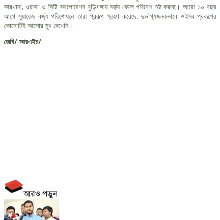
কারখানা, ওয়াসা ও সিটি করপোরেশন বুড়িগঙ্গায় বর্জ্য ফেলে পরিবেশ নষ্ট করছে। আরো ১০ বছর
আগে সুয়ারেজ বর্জ্য পরিশোধনে তারা প্রকল্প গ্রহণ করেছে, দুর্ভাগ্যজনকভাবে ওইসব প্রকল্পের
কোনোটিই আলোর মুখ দেখেনি।
জেবি/ আরএইচ/
আরও পড়ুন