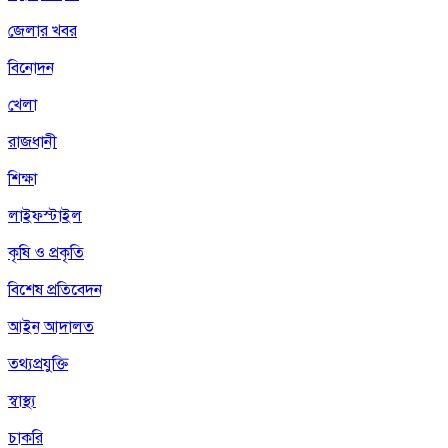
জেলার খবর
বিনোদন
খেলা
রাজধানী
শিক্ষা
লাইফস্টাইল
কৃষি ও প্রকৃতি
বিশেষ প্রতিবেদন
আইন আদালত
তথ্যপ্রযুক্তি
স্বাস্থ্য
চাকরি