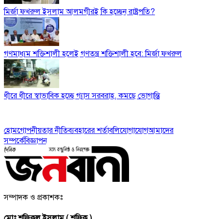
মির্জা ফখরুল ইসলাম আলমগীরই কি হচ্ছেন রাষ্ট্রপতি?
গণমাধ্যম শক্তিশালী হলেই গণতন্ত্র শক্তিশালী হবে: মির্জা ফখরুল
ধীরে ধীরে স্বাভাবিক হচ্ছে গ্যাস সরবরাহ, কমছে ভোগান্তি
হোম
গোপনীয়তার নীতি
ব্যবহারের শর্তাবলি
যোগাযোগ
আমাদের
সম্পর্কে
বিজ্ঞাপন
সম্পাদক ও প্রকাশকঃ
মোঃ শফিকুল ইসলাম ( শফিক )