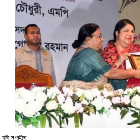
ছবি: সংগৃহীত