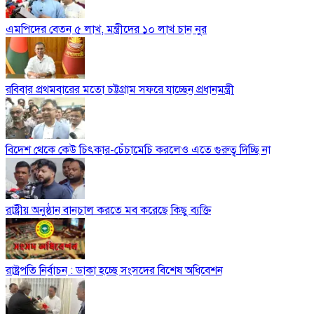
এমপিদের বেতন ৫ লাখ, মন্ত্রীদের ১০ লাখ চান নুর
রবিবার প্রথমবারের মতো চট্টগ্রাম সফরে যাচ্ছেন প্রধানমন্ত্রী
বিদেশ থেকে কেউ চিৎকার-চেঁচামেচি করলেও এতে গুরুত্ব দিচ্ছি না
রাষ্ট্রীয় অনুষ্ঠান বানচাল করতে মব করেছে কিছু ব্যক্তি
রাষ্ট্রপতি নির্বাচন : ডাকা হচ্ছে সংসদের বিশেষ অধিবেশন