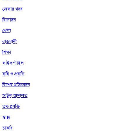
জেলার খবর
বিনোদন
খেলা
রাজধানী
শিক্ষা
লাইফস্টাইল
কৃষি ও প্রকৃতি
বিশেষ প্রতিবেদন
আইন আদালত
তথ্যপ্রযুক্তি
স্বাস্থ্য
চাকরি