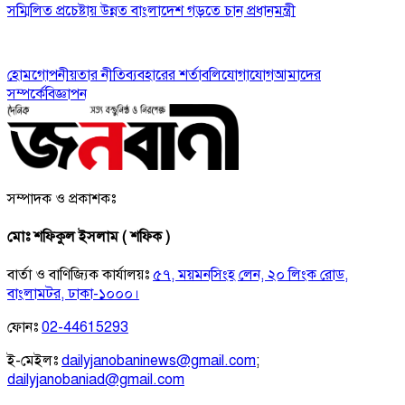
সম্মিলিত প্রচেষ্টায় উন্নত বাংলাদেশ গড়তে চান প্রধানমন্ত্রী
হোম
গোপনীয়তার নীতি
ব্যবহারের শর্তাবলি
যোগাযোগ
আমাদের
সম্পর্কে
বিজ্ঞাপন
সম্পাদক ও প্রকাশকঃ
মোঃ শফিকুল ইসলাম ( শফিক )
বার্তা ও বাণিজ্যিক কার্যালয়ঃ
৫৭, ময়মনসিংহ লেন, ২০ লিংক রোড,
বাংলামটর, ঢাকা-১০০০।
ফোনঃ
02-44615293
ই-মেইলঃ
dailyjanobaninews@gmail.com
;
dailyjanobaniad@gmail.com