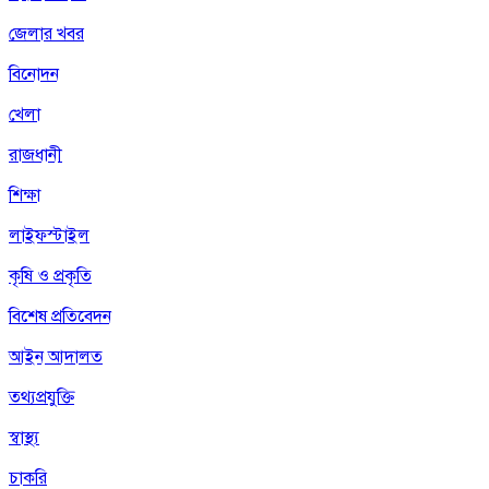
জেলার খবর
বিনোদন
খেলা
রাজধানী
শিক্ষা
লাইফস্টাইল
কৃষি ও প্রকৃতি
বিশেষ প্রতিবেদন
আইন আদালত
তথ্যপ্রযুক্তি
স্বাস্থ্য
চাকরি