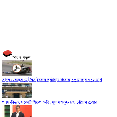
আরও পড়ুন
সাড়ে ৬ বছরে মোটরসাইকেল দুর্ঘটনায় ঝরেছে ১৫ হাজার ৭১২ প্রাণ
গ্যাস-বিদ্যুৎ সংকটে শিল্পে ক্ষতি, সুদ মওকুফ চায় চট্টগ্রাম চেম্বার