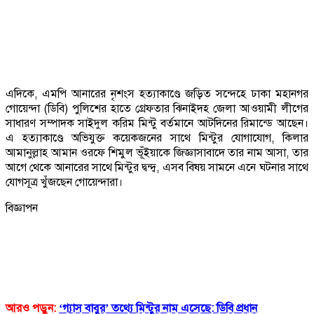
এদিকে, এমপি আনারের নৃশংস হত্যাকাণ্ডে জড়িত সন্দেহে ঢাকা মহানগর
গোয়েন্দা (ডিবি) পুলিশের হাতে গ্রেফতার ঝিনাইদহ জেলা আওয়ামী লীগের
সাধারণ সম্পাদক সাইদুল করিম মিন্টু বর্তমানে আটদিনের রিমান্ডে আছেন।
এ হত্যাকাণ্ডে অভিযুক্ত কয়েকজনের সাথে মিন্টুর যোগাযোগ, কিলার
আমানুল্লাহ আমান ওরফে শিমুল ভূঁইয়াকে জিজ্ঞাসাবাদে তার নাম আসা, তার
আগে থেকে আনারের সাথে মিন্টুর দ্বন্দ্ব, এসব বিষয় সামনে এনে ঘটনার সাথে
যোগসূত্র খুঁজছেন গোয়েন্দারা।
বিজ্ঞাপন
আরও পড়ুন:
‘গ্যাস বাবুর’ তথ্যে মিন্টুর নাম এসেছে: ডিবি প্রধান