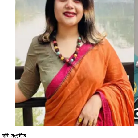
ছবি: সংগৃহীত