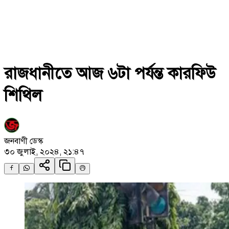
রাজধানীতে আজ ৬টা পর্যন্ত কারফিউ
শিথিল
জনবাণী ডেস্ক
৩০ জুলাই, ২০২৪, ২১:৪৭