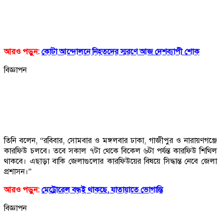
আরও পড়ুন:
কোটা আন্দোলনে নিহতদের স্মরণে আজ দেশব্যাপী শোক
বিজ্ঞাপন
তিনি বলেন, “রবিবার, সোমবার ও মঙ্গলবার ঢাকা, গাজীপুর ও নারায়ণগঞ্জে
কারফিউ চলবে। তবে সকাল ৭টা থেকে বিকেল ৬টা পর্যন্ত কারফিউ শিথিল
থাকবে। এছাড়া বাকি জেলাগুলোর কারফিউয়ের বিষয়ে সিদ্ধান্ত নেবে জেলা
প্রশাসন।”
আরও পড়ুন:
মেট্রোরেল বন্ধই থাকছে, যাতায়াতে ভোগান্তি
বিজ্ঞাপন