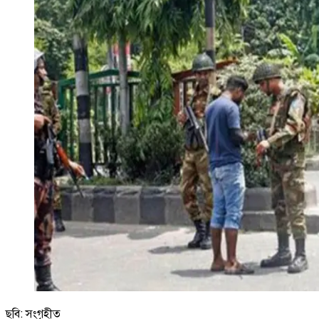
ছবি: সংগৃহীত