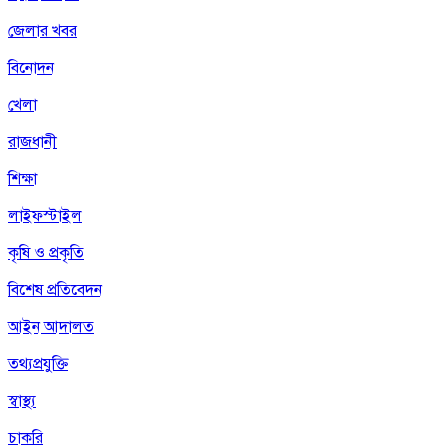
জেলার খবর
বিনোদন
খেলা
রাজধানী
শিক্ষা
লাইফস্টাইল
কৃষি ও প্রকৃতি
বিশেষ প্রতিবেদন
আইন আদালত
তথ্যপ্রযুক্তি
স্বাস্থ্য
চাকরি