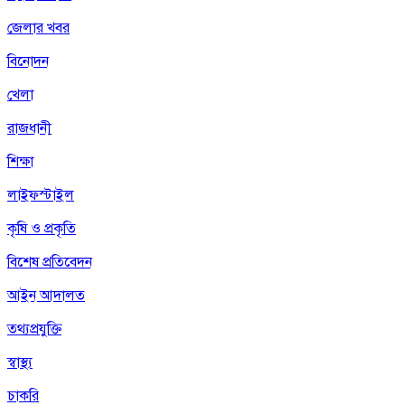
জেলার খবর
বিনোদন
খেলা
রাজধানী
শিক্ষা
লাইফস্টাইল
কৃষি ও প্রকৃতি
বিশেষ প্রতিবেদন
আইন আদালত
তথ্যপ্রযুক্তি
স্বাস্থ্য
চাকরি