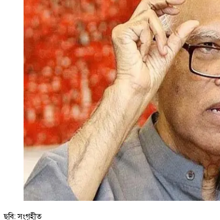
ছবি: সংগৃহীত