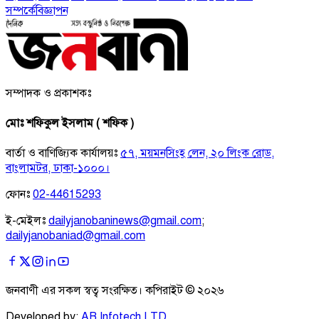
সম্পর্কে
বিজ্ঞাপন
সম্পাদক ও প্রকাশকঃ
মোঃ শফিকুল ইসলাম ( শফিক )
বার্তা ও বাণিজ্যিক কার্যালয়ঃ
৫৭, ময়মনসিংহ লেন, ২০ লিংক রোড,
বাংলামটর, ঢাকা-১০০০।
ফোনঃ
02-44615293
ই-মেইলঃ
dailyjanobaninews@gmail.com
;
dailyjanobaniad@gmail.com
জনবাণী এর সকল স্বত্ব সংরক্ষিত। কপিরাইট ©
২০২৬
Developed by:
AB Infotech LTD