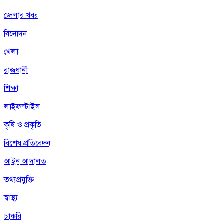
জেলার খবর
বিনোদন
খেলা
রাজধানী
শিক্ষা
লাইফস্টাইল
কৃষি ও প্রকৃতি
বিশেষ প্রতিবেদন
আইন আদালত
তথ্যপ্রযুক্তি
স্বাস্থ্য
চাকরি