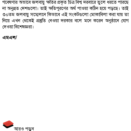
গবেষণার অভাবে জলবায়ু ক্ষতির প্রকৃত চিত্র বিশ্ব দরবারে তুলে ধরতে পারছে
না অনুন্নত দেশগুলো। তাই ক্ষতিপূরণের অর্থ পাওয়া কঠিন হয়ে পড়ছে। তাই
৩০তম জলবায়ু সম্মেলনে কিভাবে এই সংকটগুলো মোকাবিলা করা যায় তা
নিয়ে এখন থেকেই প্রস্তুতি নেওয়া দরকার বলে মনে করেন অনুষ্ঠানে যোগ
দেওয়া বিশেষজ্ঞরা।
এমএল/
আরও পড়ুন