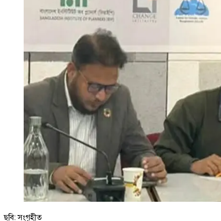
ছবি: সংগৃহীত