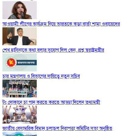
আওয়ামী লীগের কার্যক্রম নিয়ে ভারতকে কড়া বার্তা শামা ওবায়েদের
শেখ হাসিনাকে কথা বলার সুযোগ দিল কেন, প্রশ্ন স্বরাষ্ট্রমন্ত্রীর
চার মন্ত্রণালয় ও বিভাগের দায়িত্বে নতুন সচিব
টং দোকানে চা পান করতে করতে আড্ডা দিলেন তথ্যমন্ত্রী
জাতীয় বেসামরিক বিমান চলাচল নিরাপত্তা কমিটির সভা অনুষ্ঠিত