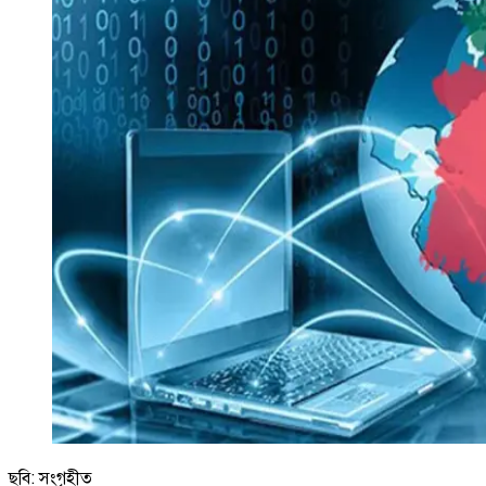
ছবি: সংগৃহীত