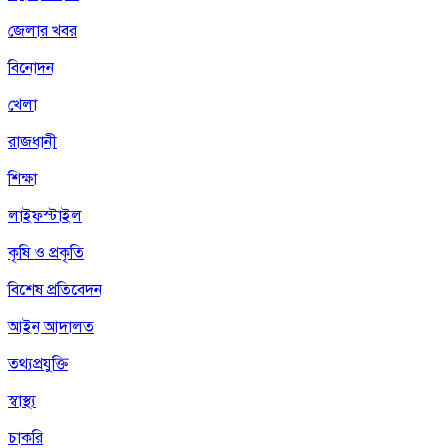
জেলার খবর
বিনোদন
খেলা
রাজধানী
শিক্ষা
লাইফস্টাইল
কৃষি ও প্রকৃতি
বিশেষ প্রতিবেদন
আইন আদালত
তথ্যপ্রযুক্তি
স্বাস্থ্য
চাকরি