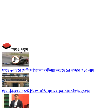
আরও পড়ুন
সাড়ে ৬ বছরে মোটরসাইকেল দুর্ঘটনায় ঝরেছে ১৫ হাজার ৭১২ প্রাণ
গ্যাস-বিদ্যুৎ সংকটে শিল্পে ক্ষতি, সুদ মওকুফ চায় চট্টগ্রাম চেম্বার