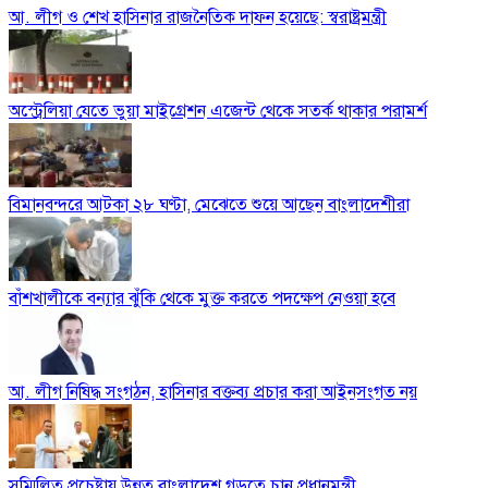
আ. লীগ ও শেখ হাসিনার রাজনৈতিক দাফন হয়েছে: স্বরাষ্ট্রমন্ত্রী
অস্ট্রেলিয়া যেতে ভুয়া মাইগ্রেশন এজেন্ট থেকে সতর্ক থাকার পরামর্শ
বিমানবন্দরে আটকা ২৮ ঘণ্টা, মেঝেতে শুয়ে আছেন বাংলাদেশীরা
বাঁশখালীকে বন্যার ঝুঁকি থেকে মুক্ত করতে পদক্ষেপ নেওয়া হবে
আ. লীগ নিষিদ্ধ সংগঠন, হাসিনার বক্তব্য প্রচার করা আইনসংগত নয়
সম্মিলিত প্রচেষ্টায় উন্নত বাংলাদেশ গড়তে চান প্রধানমন্ত্রী