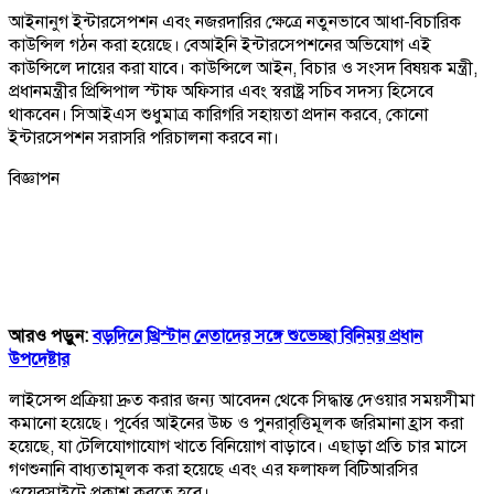
আইনানুগ ইন্টারসেপশন এবং নজরদারির ক্ষেত্রে নতুনভাবে আধা-বিচারিক
কাউন্সিল গঠন করা হয়েছে। বেআইনি ইন্টারসেপশনের অভিযোগ এই
কাউন্সিলে দায়ের করা যাবে। কাউন্সিলে আইন, বিচার ও সংসদ বিষয়ক মন্ত্রী,
প্রধানমন্ত্রীর প্রিন্সিপাল স্টাফ অফিসার এবং স্বরাষ্ট্র সচিব সদস্য হিসেবে
থাকবেন। সিআইএস শুধুমাত্র কারিগরি সহায়তা প্রদান করবে, কোনো
ইন্টারসেপশন সরাসরি পরিচালনা করবে না।
বিজ্ঞাপন
আরও পড়ুন:
বড়দিনে খ্রিস্টান নেতাদের সঙ্গে শুভেচ্ছা বিনিময় প্রধান
উপদেষ্টার
লাইসেন্স প্রক্রিয়া দ্রুত করার জন্য আবেদন থেকে সিদ্ধান্ত দেওয়ার সময়সীমা
কমানো হয়েছে। পূর্বের আইনের উচ্চ ও পুনরাবৃত্তিমূলক জরিমানা হ্রাস করা
হয়েছে, যা টেলিযোগাযোগ খাতে বিনিয়োগ বাড়াবে। এছাড়া প্রতি চার মাসে
গণশুনানি বাধ্যতামূলক করা হয়েছে এবং এর ফলাফল বিটিআরসির
ওয়েবসাইটে প্রকাশ করতে হবে।