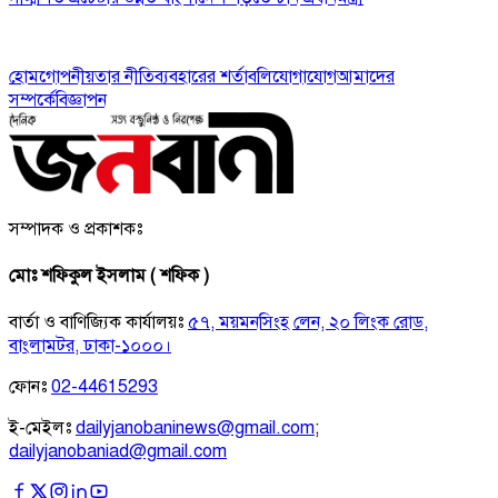
হোম
গোপনীয়তার নীতি
ব্যবহারের শর্তাবলি
যোগাযোগ
আমাদের
সম্পর্কে
বিজ্ঞাপন
সম্পাদক ও প্রকাশকঃ
মোঃ শফিকুল ইসলাম ( শফিক )
বার্তা ও বাণিজ্যিক কার্যালয়ঃ
৫৭, ময়মনসিংহ লেন, ২০ লিংক রোড,
বাংলামটর, ঢাকা-১০০০।
ফোনঃ
02-44615293
ই-মেইলঃ
dailyjanobaninews@gmail.com
;
dailyjanobaniad@gmail.com