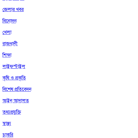
জেলার খবর
বিনোদন
খেলা
রাজধানী
শিক্ষা
লাইফস্টাইল
কৃষি ও প্রকৃতি
বিশেষ প্রতিবেদন
আইন আদালত
তথ্যপ্রযুক্তি
স্বাস্থ্য
চাকরি