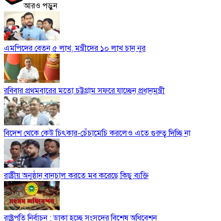
আরও পড়ুন
এমপিদের বেতন ৫ লাখ, মন্ত্রীদের ১০ লাখ চান নুর
রবিবার প্রথমবারের মতো চট্টগ্রাম সফরে যাচ্ছেন প্রধানমন্ত্রী
বিদেশ থেকে কেউ চিৎকার-চেঁচামেচি করলেও এতে গুরুত্ব দিচ্ছি না
রাষ্ট্রীয় অনুষ্ঠান বানচাল করতে মব করেছে কিছু ব্যক্তি
রাষ্ট্রপতি নির্বাচন : ডাকা হচ্ছে সংসদের বিশেষ অধিবেশন