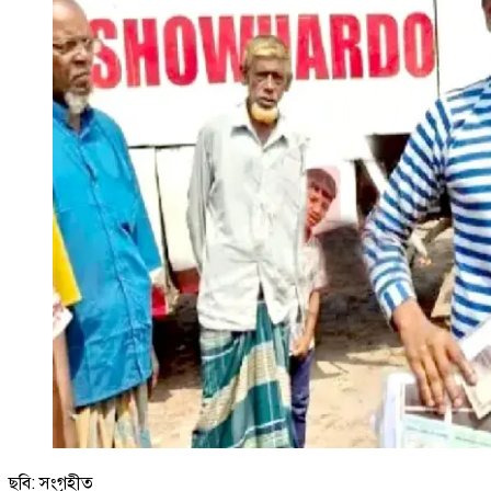
ছবি: সংগৃহীত