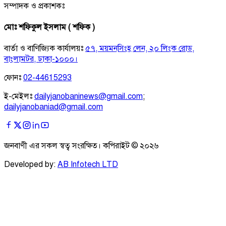
সম্পাদক ও প্রকাশকঃ
মোঃ শফিকুল ইসলাম ( শফিক )
বার্তা ও বাণিজ্যিক কার্যালয়ঃ
৫৭, ময়মনসিংহ লেন, ২০ লিংক রোড,
বাংলামটর, ঢাকা-১০০০।
ফোনঃ
02-44615293
ই-মেইলঃ
dailyjanobaninews@gmail.com
;
dailyjanobaniad@gmail.com
জনবাণী এর সকল স্বত্ব সংরক্ষিত। কপিরাইট ©
২০২৬
Developed by:
AB Infotech LTD