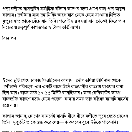
পদ্মা নদীতে বাসডুবির মর্মান্তিক ঘটনায় অল্পের জন্য প্রাণে রক্ষা পান আবুল
কালাম। দুর্ঘটনার মাত্র দুই মিনিট আগে বাস থেকে নেমে যাওয়ায় নিশ্চিত
মৃত্যুর হাত থেকে বেঁচে যান তিনি। পরে উদ্ধার হওয়া বাস থেকেই ফিরে পান
নিজের গুরুত্বপূর্ণ কাগজপত্র ও টাকা ভর্তি ব্যাগ।
বিজ্ঞাপন
ঈদের ছুটি শেষে ঢাকায় ফিরছিলেন কালাম। দৌলতদিয়া টার্মিনাল থেকে
‘সৌহার্দ্য পরিবহন’-এর একটি বাসে উঠে রাজধানীর বাড্ডায় যাওয়ার কথা
ছিল তার। বাসে উঠে ১০-১৫ মিনিট বসেছিলেন। তবে ফেরিঘাটের আগে
যানজটের কারণে হঠাৎ নেমে পড়েন। নামার সময় তার কাঁধের ব্যাগটি বাসেই
রয়ে যায়।
কালাম জানান, চোখের সামনেই বাসটি ধীরে ধীরে নদীতে ডুবে যেতে দেখেন
তিনি। মুহূর্তটি তাকে স্তব্ধ করে দেয়—কি করবেন বুঝে উঠতে পারেননি।