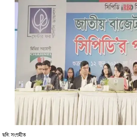
ছবি: সংগৃহীত