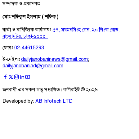
সম্পাদক ও প্রকাশকঃ
মোঃ শফিকুল ইসলাম ( শফিক )
বার্তা ও বাণিজ্যিক কার্যালয়ঃ
৫৭, ময়মনসিংহ লেন, ২০ লিংক রোড,
বাংলামটর, ঢাকা-১০০০।
ফোনঃ
02-44615293
ই-মেইলঃ
dailyjanobaninews@gmail.com
;
dailyjanobaniad@gmail.com
জনবাণী এর সকল স্বত্ব সংরক্ষিত। কপিরাইট ©
২০২৬
Developed by:
AB Infotech LTD