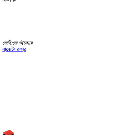
জেবি/
জেএইচআর
বাজেট
সরকার