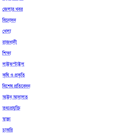
জেলার খবর
বিনোদন
খেলা
রাজধানী
শিক্ষা
লাইফস্টাইল
কৃষি ও প্রকৃতি
বিশেষ প্রতিবেদন
আইন আদালত
তথ্যপ্রযুক্তি
স্বাস্থ্য
চাকরি