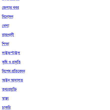
জেলার খবর
বিনোদন
খেলা
রাজধানী
শিক্ষা
লাইফস্টাইল
কৃষি ও প্রকৃতি
বিশেষ প্রতিবেদন
আইন আদালত
তথ্যপ্রযুক্তি
স্বাস্থ্য
চাকরি