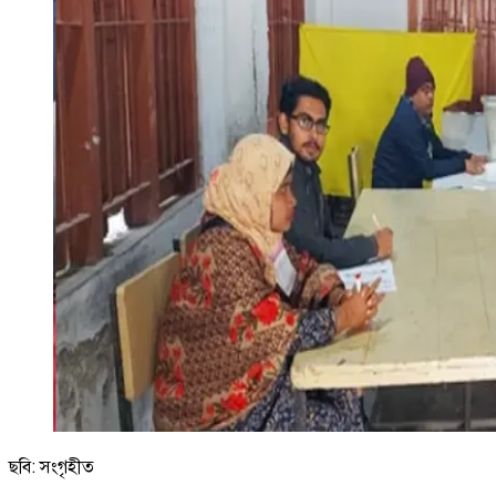
ছবি: সংগৃহীত