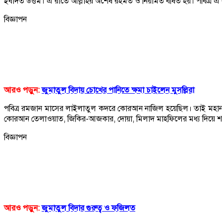
ইবাদত উত্তম। এ রাতে আল্লাহর অশেষ রহমত ও নিয়ামত বর্ষিত হয়। পবিত্র এ 
বিজ্ঞাপন
আরও পড়ুন:
জুমাতুল বিদায় চোখের পানিতে ক্ষমা চাইলেন মুসল্লিরা
পবিত্র রমজান মাসের লাইলাতুল কদরে কোরআন নাজিল হয়েছিল। তাই মহান আল
কোরআন তেলাওয়াত, জিকির-আজকার, দোয়া, মিলাদ মাহফিলের মধ্য দিয়ে শ
বিজ্ঞাপন
আরও পড়ুন:
জুমাতুল বিদার গুরুত্ব ও ফজিলত