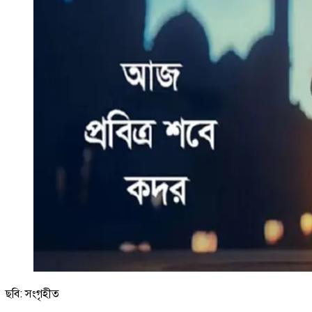
ছবি: সংগৃহীত