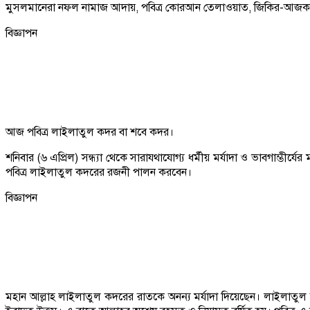
মুসলমানেরা নফল নামাজ আদায়, পবিত্র কোরআন তেলাওয়াত, জিকির-আজকার,
বিজ্ঞাপন
আজ পবিত্র লাইলাতুল কদর বা শবে কদর।
শনিবার (৬ এপ্রিল) সন্ধ্যা থেকে সারাযথাযোগ্য ধর্মীয় মর্যাদা ও ভাবগাম্ভী
পবিত্র লাইলাতুল কদরের রজনী পালন করবেন।
বিজ্ঞাপন
মহান আল্লাহ লাইলাতুল কদরের রাতকে অনন্য মর্যাদা দিয়েছেন। লাইলাত