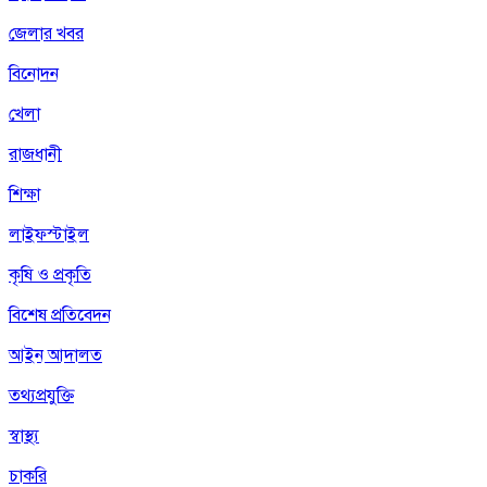
জেলার খবর
বিনোদন
খেলা
রাজধানী
শিক্ষা
লাইফস্টাইল
কৃষি ও প্রকৃতি
বিশেষ প্রতিবেদন
আইন আদালত
তথ্যপ্রযুক্তি
স্বাস্থ্য
চাকরি