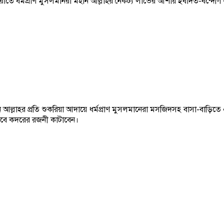
রাতে ধর্মপ্রাণ মুসলমানরা মহান আল্লাহর নৈকট্য লাভের আশায় ইবাদত-বন্দেগ
্লাহর প্রতি শুকরিয়া আদায়ে ধর্মপ্রাণ মুসলমানেরা মসজিদসহ বাসা-বাড়িত
বে কদরের রজনী কাটাবেন।