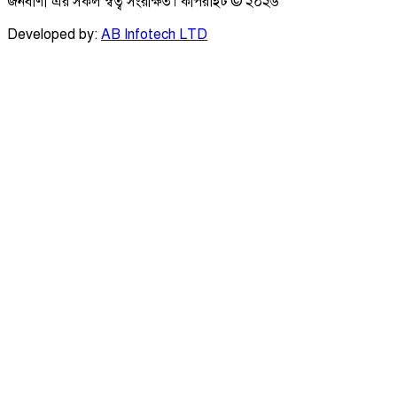
জনবাণী এর সকল স্বত্ব সংরক্ষিত। কপিরাইট ©
২০২৬
Developed by:
AB Infotech LTD