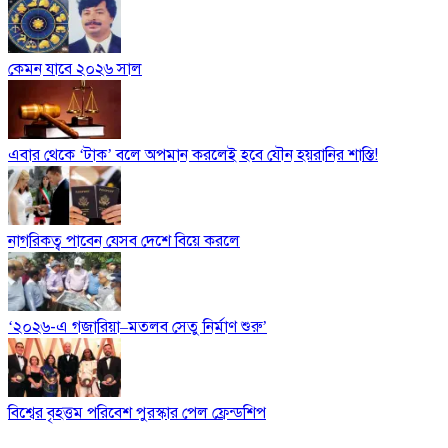
কেমন যাবে ২০২৬ সাল
এবার থেকে ‘টাক’ বলে অপমান করলেই হবে যৌন হয়রানির শাস্তি!
নাগরিকত্ব পাবেন যেসব দেশে বিয়ে করলে
‘২০২৬-এ গজারিয়া–মতলব সেতু নির্মাণ শুরু’
বিশ্বের বৃহত্তম পরিবেশ পুরস্কার পেল ফ্রেন্ডশিপ