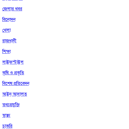
জেলার খবর
বিনোদন
খেলা
রাজধানী
শিক্ষা
লাইফস্টাইল
কৃষি ও প্রকৃতি
বিশেষ প্রতিবেদন
আইন আদালত
তথ্যপ্রযুক্তি
স্বাস্থ্য
চাকরি