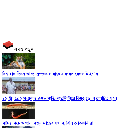
আরও পড়ুন
বিশ্ব বাঘ দিবস আজ: সুন্দরবনে বাড়ছে রয়েল বেঙ্গল টাইগার
১২ স্ত্রী, ১০২ সন্তান ও ৫৭৮ নাতি-নাতনি নিয়ে বিশ্বজুড়ে আলোচিত মুসা
মাটির নিচে অজানা নতুন মাছের সন্ধান, বিস্মিত বিজ্ঞানীরা