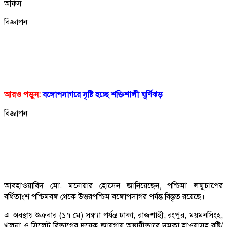
অফিস।
বিজ্ঞাপন
আরও পড়ুন:
বঙ্গোপসাগরে সৃষ্টি হচ্ছে শক্তিশালী ঘূর্ণিঝড়
বিজ্ঞাপন
আবহাওয়াবিদ মো. মনোয়ার হোসেন জানিয়েছেন, পশ্চিমা লঘুচাপের
বর্ধিতাংশ পশ্চিমবঙ্গ থেকে উত্তরপশ্চিম বঙ্গোপসাগর পর্যন্ত বিস্তৃত রয়েছে।
এ অবস্থায় শুক্রবার (১৭ মে) সন্ধ্যা পর্যন্ত ঢাকা, রাজশাহী, রংপুর, ময়মনসিংহ,
খুলনা ও সিলেট বিভাগের দুয়েক জায়গায় অস্থায়ীভাবে দমকা হাওয়াসহ বৃষ্টি/