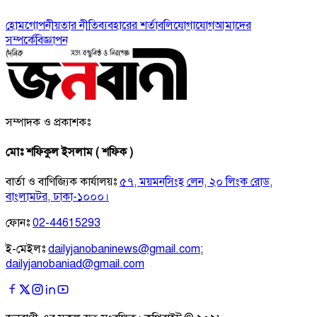
হোম
গোপনীয়তার নীতি
ব্যবহারের শর্তাবলি
যোগাযোগ
আমাদের
সম্পর্কে
বিজ্ঞাপন
সম্পাদক ও প্রকাশকঃ
মোঃ শফিকুল ইসলাম ( শফিক )
বার্তা ও বাণিজ্যিক কার্যালয়ঃ
৫৭, ময়মনসিংহ লেন, ২০ লিংক রোড,
বাংলামটর, ঢাকা-১০০০।
ফোনঃ
02-44615293
ই-মেইলঃ
dailyjanobaninews@gmail.com
;
dailyjanobaniad@gmail.com