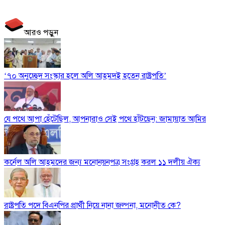
আরও পড়ুন
‘৭০ অনুচ্ছেদ সংস্কার হলে অলি আহমদই হতেন রাষ্ট্রপতি’
যে পথে আপা হেঁটেছিল, আপনারাও সেই পথে হাঁটছেন: জামায়াত আমির
কর্নেল অলি আহমদের জন্য মনোনয়নপত্র সংগ্রহ করল ১১ দলীয় ঐক্য
রাষ্ট্রপতি পদে বিএনপির প্রার্থী নিয়ে নানা জল্পনা, মনোনীত কে?