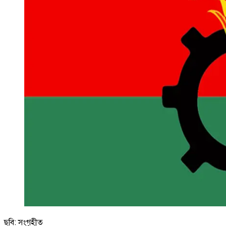
ছবি: সংগৃহীত