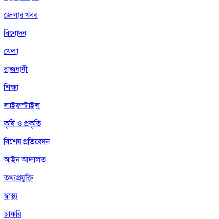
জেলার খবর
বিনোদন
খেলা
রাজধানী
শিক্ষা
লাইফস্টাইল
কৃষি ও প্রকৃতি
বিশেষ প্রতিবেদন
আইন আদালত
তথ্যপ্রযুক্তি
স্বাস্থ্য
চাকরি