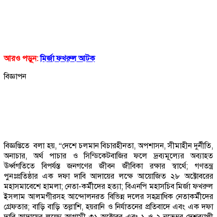
আরও পড়ূন:
মির্জা ফখরুল আটক
বিজ্ঞাপন
বিজ্ঞপ্তিতে বলা হয়, “দেশে চলমান বিচারহীনতা, অপশাসন, সীমাহীন দুর্নীতি,
অনাচার, অর্থ পাচার ও সিন্ডিকেটবাজির ফলে দ্রব্যমূল্যের অব্যাহত
ঊর্ধ্বগতিতে বিপর্যস্ত জনগণের জীবন জীবিকা রক্ষার স্বার্থে; গণতন্ত্র
পুনঃপ্রতিষ্ঠার এক দফা দাবি আদায়ের লক্ষে আয়োজিত ২৮ অক্টোবরের
মহাসমাবেশে হামলা; নেতা-কর্মীদের হত্যা; বিএনপি মহাসচিব মির্জা ফখরুল
ইসলাম আলমগীরসহ আন্দোলনরত বিভিন্ন দলের সহস্রাধিক নেতাকর্মীদের
গ্রেফতার; বাড়ি বাড়ি তল্লাশি, হয়রানি ও নির্যাতনের প্রতিবাদে এবং এক দফা
দাবি আদায়ের লক্ষ্যে আগামী ৩১ অক্টোবর এবং ১ ও ২ নভেম্বর দেশব্যাপী