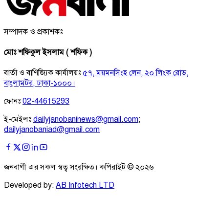
সম্পাদক ও প্রকাশকঃ
মোঃ শফিকুল ইসলাম ( শফিক )
বার্তা ও বাণিজ্যিক কার্যালয়ঃ
৫৭, ময়মনসিংহ লেন, ২০ লিংক রোড,
বাংলামটর, ঢাকা-১০০০।
ফোনঃ
02-44615293
ই-মেইলঃ
dailyjanobaninews@gmail.com
;
dailyjanobaniad@gmail.com
জনবাণী এর সকল স্বত্ব সংরক্ষিত। কপিরাইট ©
২০২৬
Developed by:
AB Infotech LTD