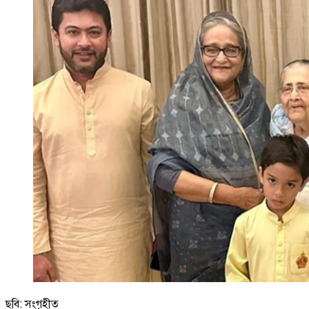
ছবি: সংগৃহীত