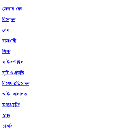
জেলার খবর
বিনোদন
খেলা
রাজধানী
শিক্ষা
লাইফস্টাইল
কৃষি ও প্রকৃতি
বিশেষ প্রতিবেদন
আইন আদালত
তথ্যপ্রযুক্তি
স্বাস্থ্য
চাকরি