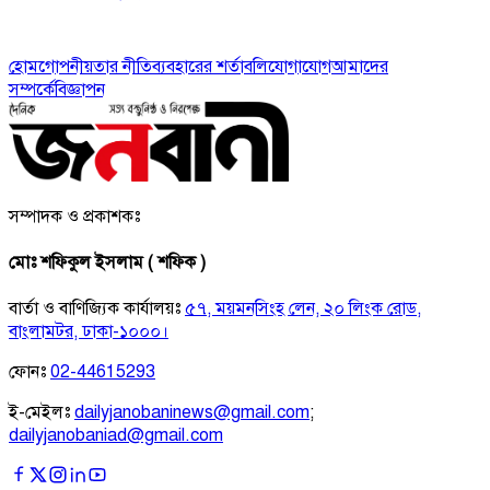
হোম
গোপনীয়তার নীতি
ব্যবহারের শর্তাবলি
যোগাযোগ
আমাদের
সম্পর্কে
বিজ্ঞাপন
সম্পাদক ও প্রকাশকঃ
মোঃ শফিকুল ইসলাম ( শফিক )
বার্তা ও বাণিজ্যিক কার্যালয়ঃ
৫৭, ময়মনসিংহ লেন, ২০ লিংক রোড,
বাংলামটর, ঢাকা-১০০০।
ফোনঃ
02-44615293
ই-মেইলঃ
dailyjanobaninews@gmail.com
;
dailyjanobaniad@gmail.com