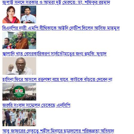
জুলাই সনদে সরকার ও আমরা দুই মেরুতে: ডা. শফিকুর রহমান
বিএনপির নারী এমপি বীথিকাকে আইনি নোটিশ দিলেন আসিফ মাহমুদ
জ্বালানি খাত বেসরকারিকরণ সার্বভৌমত্বের জন্য হুমকি: ফুয়াদ
হাসিনা ফিরে আসলে রক্তগঙ্গা বয়ে যাবে, কাউকে বাঁচতে দেবেন না
জরুরি সংবাদ সম্মেলন ডেকেছে এনসিপি
আবু জাফরের নেতৃত্বে শহীদ মিনারে ছাত্রদলের পরিচ্ছন্নতা অভিযান