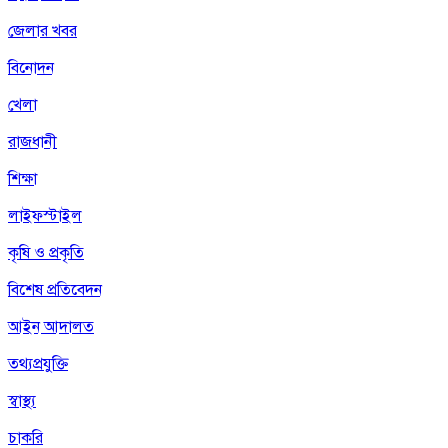
জেলার খবর
বিনোদন
খেলা
রাজধানী
শিক্ষা
লাইফস্টাইল
কৃষি ও প্রকৃতি
বিশেষ প্রতিবেদন
আইন আদালত
তথ্যপ্রযুক্তি
স্বাস্থ্য
চাকরি