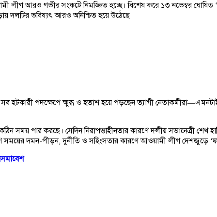
কা আওয়ামী লীগ আরও গভীর সংকটে নিমজ্জিত হচ্ছে। বিশেষ করে ১৩ নভেম্বর ঘোষিত ‘
 পড়ায় দলটির ভবিষ্যৎ আরও অনিশ্চিত হয়ে উঠেছে।
এসব হটকারী পদক্ষেপে ক্ষুব্ধ ও হতাশ হয়ে পড়ছেন ত্যাগী নেতাকর্মীরা—এমনট
ঠিন সময় পার করছে। সেদিন নিরাপত্তাহীনতার কারণে দলীয় সভানেত্রী শেখ হাস
শি সময়ের দমন-পীড়ন, দুর্নীতি ও সহিংসতার কারণে আওয়ামী লীগ দেশজুড়ে ‘ফ্
হাসমাবেশ