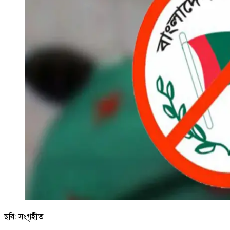
ছবি: সংগৃহীত