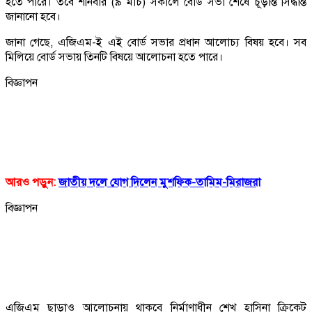
হতে পারে। তবে শনিবার (৯ মার্চ) সকালে বোর্ড সভা শেষে চূড়ান্ত সিদ্ধান্ত
জানানো হবে।
জানা গেছে, এজিএম-ই এই বোর্ড সভার প্রধান আলোচ্য বিষয় হবে। সব
মিলিয়ে বোর্ড সভায় তিনটি বিষয়ে আলোচনা হতে পারে।
বিজ্ঞাপন
আরও পড়ুন:
জাতীয় দলে যোগ দিলেন মুশফিক-তামিম-মিরাজরা
বিজ্ঞাপন
এজিএম ছাড়াও আলোচনায় থাকবে নির্মাণাধীন শেখ হাসিনা ক্রিকেট