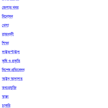
জেলার খবর
বিনোদন
খেলা
রাজধানী
শিক্ষা
লাইফস্টাইল
কৃষি ও প্রকৃতি
বিশেষ প্রতিবেদন
আইন আদালত
তথ্যপ্রযুক্তি
স্বাস্থ্য
চাকরি