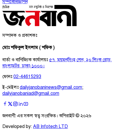
সম্পর্কে
বিজ্ঞাপন
সম্পাদক ও প্রকাশকঃ
মোঃ শফিকুল ইসলাম ( শফিক )
বার্তা ও বাণিজ্যিক কার্যালয়ঃ
৫৭, ময়মনসিংহ লেন, ২০ লিংক রোড,
বাংলামটর, ঢাকা-১০০০।
ফোনঃ
02-44615293
ই-মেইলঃ
dailyjanobaninews@gmail.com
;
dailyjanobaniad@gmail.com
জনবাণী এর সকল স্বত্ব সংরক্ষিত। কপিরাইট ©
২০২৬
Developed by:
AB Infotech LTD