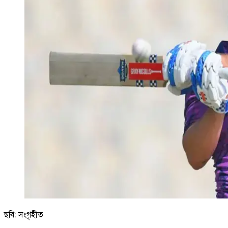
ছবি: সংগৃহীত