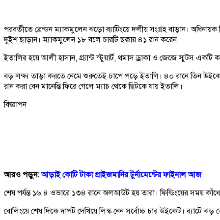
পরবর্তীতে ব্রেন্ডন ম্যাকমুলেন ঝড়ো ব্যাটিংয়ে দলীয় সংগ্রহ বাড়ান। অধিনা
দুইশ ছাড়ান। ম্যাকমুলেন ১৮ বলে চারটি ছক্কায় ৪১ রান করেন।
ইতালির হয়ে আলী হাসান, গ্র্যান্ট স্টুয়ার্ট, থমাস ড্রাকা ও জেজে স্মুটস একট
বড় লক্ষ্য তাড়া করতে নেমে শুরুতেই চাপে পড়ে ইতালি। ৪০ রানে তিন উইকেট
রান করা বেন মানেন্তি ফিরে গেলে ম্যাচ থেকে ছিটকে যায় ইতালি।
বিজ্ঞাপন
আরও পড়ুন:
আড়াই কোটি টাকা প্রাইজমানির টুর্নামেন্টের ফাইনাল আজ
শেষ পর্যন্ত ১৬.৪ ওভারে ১৩৪ রানে অলআউট হয় তারা। ফিল্ডিংয়ের সময় কাঁ
বোলিংয়ে শেষ দিকে দাপট দেখিয়ে লিস্ক নেন সর্বোচ্চ চার উইকেট। ব্যাটে ঝড় ত