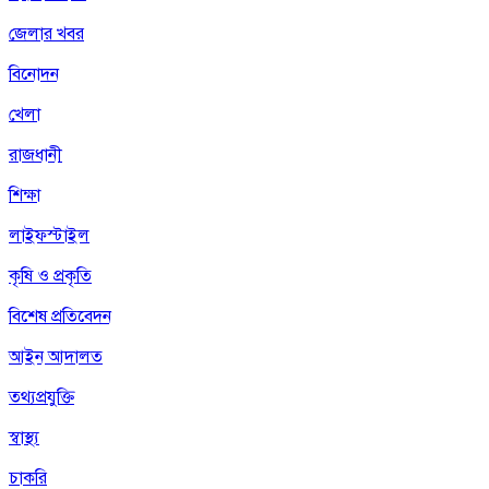
জেলার খবর
বিনোদন
খেলা
রাজধানী
শিক্ষা
লাইফস্টাইল
কৃষি ও প্রকৃতি
বিশেষ প্রতিবেদন
আইন আদালত
তথ্যপ্রযুক্তি
স্বাস্থ্য
চাকরি