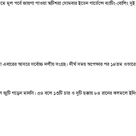
ক্রমে মূল পর্বে জায়গা পাওয়া স্কটিশরা সোমবার ইডেন গার্ডেন্সে ব্যাটিং-বোলি
বারের আসরে সর্বোচ্চ দলীয় সংগ্রহ। দীর্ঘ সময় অপেক্ষার পর ১৪তম ওভারে ইতালি 
 জুটি গড়েন মানসি। ৫৪ বলে ১৩টি চার ও দুটি ছক্কায় ৮৪ রানের ঝলমলে ইনি