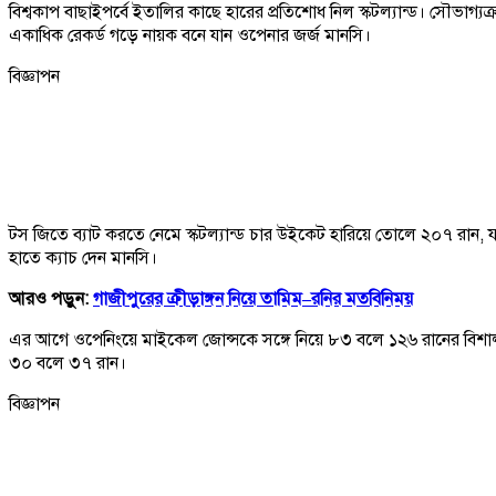
বিশ্বকাপ বাছাইপর্বে ইতালির কাছে হারের প্রতিশোধ নিল স্কটল্যান্ড। সৌভাগ্য
একাধিক রেকর্ড গড়ে নায়ক বনে যান ওপেনার জর্জ মানসি।
বিজ্ঞাপন
টস জিতে ব্যাট করতে নেমে স্কটল্যান্ড চার উইকেট হারিয়ে তোলে ২০৭ রান, যা এ
হাতে ক্যাচ দেন মানসি।
আরও পড়ুন:
গাজীপুরের ক্রীড়াঙ্গন নিয়ে তামিম–রনির মতবিনিময়
এর আগে ওপেনিংয়ে মাইকেল জোন্সকে সঙ্গে নিয়ে ৮৩ বলে ১২৬ রানের বিশাল
৩০ বলে ৩৭ রান।
বিজ্ঞাপন