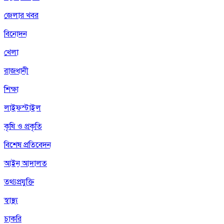
জেলার খবর
বিনোদন
খেলা
রাজধানী
শিক্ষা
লাইফস্টাইল
কৃষি ও প্রকৃতি
বিশেষ প্রতিবেদন
আইন আদালত
তথ্যপ্রযুক্তি
স্বাস্থ্য
চাকরি