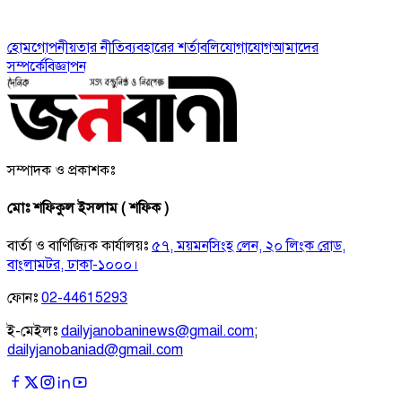
হোম
গোপনীয়তার নীতি
ব্যবহারের শর্তাবলি
যোগাযোগ
আমাদের
সম্পর্কে
বিজ্ঞাপন
সম্পাদক ও প্রকাশকঃ
মোঃ শফিকুল ইসলাম ( শফিক )
বার্তা ও বাণিজ্যিক কার্যালয়ঃ
৫৭, ময়মনসিংহ লেন, ২০ লিংক রোড,
বাংলামটর, ঢাকা-১০০০।
ফোনঃ
02-44615293
ই-মেইলঃ
dailyjanobaninews@gmail.com
;
dailyjanobaniad@gmail.com