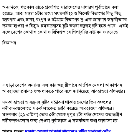
অন্যদিকে, গতকাল রাতে প্রকাশিত সারাদেশের সাধারণ পূর্বাভাসে বলা
হয়েছে, আজ সন্ধ্যা ৬টার মধ্যে ময়মনসিংহ ও সিলেট বিভাগের কিছু কিছু
জায়গায় এবং ঢাকা, রংপুর ও চট্টগ্রাম বিভাগের দু-এক জায়গায় অস্থায়ীভাবে
দমকা হাওয়া ও বিদ্যুৎ চমকানোসহ বৃষ্টি অথবা বজ্রসহ বৃষ্টি হতে পারে। একই
সঙ্গে দেশের কোথাও কোথাও বিক্ষিপ্তভাবে শিলাবৃষ্টির সম্ভাবনাও রয়েছে।
বিজ্ঞাপন
এছাড়া দেশের অন্যান্য এলাকায় অস্থায়ীভাবে আংশিক মেঘলা আকাশসহ
আবহাওয়া প্রধানত শুষ্ক থাকতে পারে বলে জানিয়েছে আবহাওয়া অধিদপ্তর।
দমকা হাওয়া ও বজ্রসহ বৃষ্টির সম্ভাবনা থাকায় দেশের তিন অঞ্চলের
নদীবন্দরগুলোতে সতর্ক সংকেত জারি করেছে আবহাওয়া অধিদপ্তর।
মঙ্গলবার (২১ এপ্রিল) ভোর ৫টা থেকে দুপুর ১টা পর্যন্ত দেশের অভ্যন্তরীণ
নদীবন্দরগুলোর জন্য দেওয়া পূর্বাভাসে এ সতর্কতার কথা জানানো হয়।
আরও পড়ুন:
ঢাকায় মেঘলা আকাশ থাকলেও বৃষ্টির সম্ভাবনা নেইc