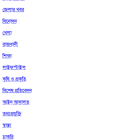
জেলার খবর
বিনোদন
খেলা
রাজধানী
শিক্ষা
লাইফস্টাইল
কৃষি ও প্রকৃতি
বিশেষ প্রতিবেদন
আইন আদালত
তথ্যপ্রযুক্তি
স্বাস্থ্য
চাকরি