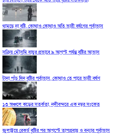
থামছে না বৃষ্টি, কোথাও কোথাও অতি ভারী বর্ষণের পূর্বাভাস
সক্রিয় মৌসুমি বায়ুর প্রভাবে ৯ আগস্ট পর্যন্ত বৃষ্টির আভাস
টানা পাঁচ দিন বৃষ্টির পূর্বাভাস, কোথাও তে পারে ভারী বর্ষণ
১৩ অঞ্চলে ঝড়ের সতর্কতা, নদীবন্দরে এক নম্বর সংকেত
জুলাইয়ে রেকর্ড বৃষ্টির পর আগস্টে তাপপ্রবাহ ও বন্যার পূর্বাভাস