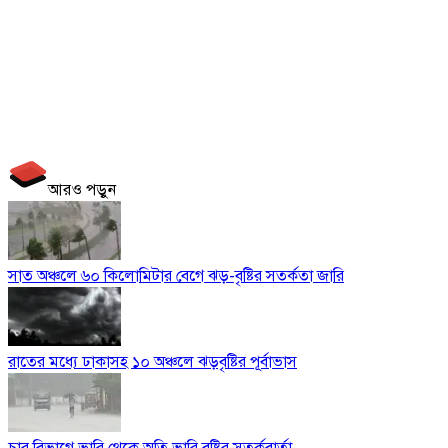
আরও পড়ুন
সাত অঞ্চলে ৬০ কিলোমিটার বেগে ঝড়-বৃষ্টির সতর্কতা জারি
রাতের মধ্যে ঢাকাসহ ১০ অঞ্চলে ঝড়বৃষ্টির পূর্বাভাস
চার বিভাগে ভারি থেকে অতি ভারি বৃষ্টির সতর্কবার্তা