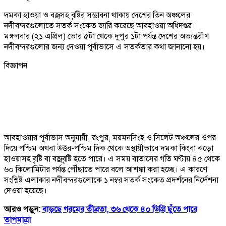
দমকা হাওয়া ও বজ্রসহ বৃষ্টির সম্ভাবনা থাকায় দেশের তিন অঞ্চলের
নদীবন্দরগুলোতে সতর্ক সংকেত জারি করেছে আবহাওয়া অধিদপ্তর।
মঙ্গলবার (২১ এপ্রিল) ভোর ৫টা থেকে দুপুর ১টা পর্যন্ত দেশের অভ্যন্তরীণ
নদীবন্দরগুলোর জন্য দেওয়া পূর্বাভাসে এ সতর্কতার কথা জানানো হয়।
বিজ্ঞাপন
আবহাওয়ার পূর্বাভাস অনুযায়ী, রংপুর, ময়মনসিংহ ও সিলেট অঞ্চলের ওপর
দিয়ে পশ্চিম অথবা উত্তর-পশ্চিম দিক থেকে অস্থায়ীভাবে দমকা কিংবা ঝড়ো
হাওয়াসহ বৃষ্টি বা বজ্রবৃষ্টি হতে পারে। এ সময় বাতাসের গতি ঘণ্টায় ৪৫ থেকে
৬০ কিলোমিটার পর্যন্ত পৌঁছাতে পারে বলে আশঙ্কা করা হচ্ছে। এ কারণে
সংশ্লিষ্ট এলাকার নদীবন্দরগুলোকে ১ নম্বর সতর্ক সংকেত প্রদর্শনের নির্দেশনা
দেওয়া হয়েছে।
আরও পড়ুন:
বাড়ছে গরমের তীব্রতা, ৩৬ থেকে ৪০ ডিগ্রি ছুঁতে পারে
তাপমাত্রা