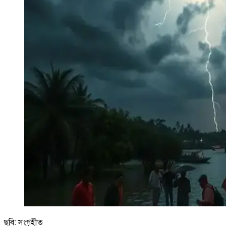
ছবি: সংগৃহীত