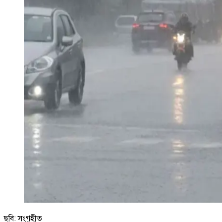
ছবি: সংগৃহীত