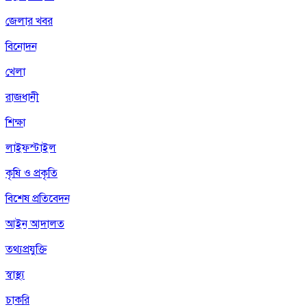
জেলার খবর
বিনোদন
খেলা
রাজধানী
শিক্ষা
লাইফস্টাইল
কৃষি ও প্রকৃতি
বিশেষ প্রতিবেদন
আইন আদালত
তথ্যপ্রযুক্তি
স্বাস্থ্য
চাকরি