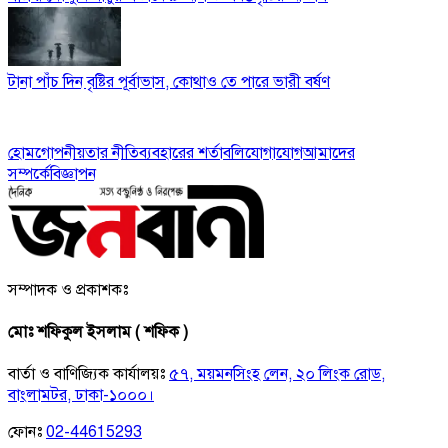
টানা পাঁচ দিন বৃষ্টির পূর্বাভাস, কোথাও তে পারে ভারী বর্ষণ
হোম
গোপনীয়তার নীতি
ব্যবহারের শর্তাবলি
যোগাযোগ
আমাদের
সম্পর্কে
বিজ্ঞাপন
সম্পাদক ও প্রকাশকঃ
মোঃ শফিকুল ইসলাম ( শফিক )
বার্তা ও বাণিজ্যিক কার্যালয়ঃ
৫৭, ময়মনসিংহ লেন, ২০ লিংক রোড,
বাংলামটর, ঢাকা-১০০০।
ফোনঃ
02-44615293