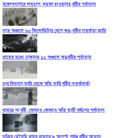
বঙ্গোপসাগরে লঘুচাপ, দমকা হাওয়াসহ বৃষ্টির পূর্বাভাস
সাত অঞ্চলে ৬০ কিলোমিটার বেগে ঝড়-বৃষ্টির সতর্কতা জারি
রাতের মধ্যে ঢাকাসহ ১০ অঞ্চলে ঝড়বৃষ্টির পূর্বাভাস
চার বিভাগে ভারি থেকে অতি ভারি বৃষ্টির সতর্কবার্তা
থামছে না বৃষ্টি, কোথাও কোথাও অতি ভারী বর্ষণের পূর্বাভাস
সক্রিয় মৌসুমি বায়ুর প্রভাবে ৯ আগস্ট পর্যন্ত বৃষ্টির আভাস