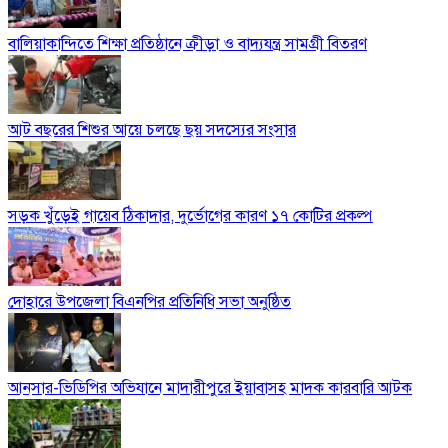
বালিয়াকান্দিতে শিক্ষা প্রতিষ্ঠানে ক্রীড়া ও বাদ্যযন্ত্র সামগ্রী বিতরণ
আট বছরের শিশুর আয়ে চলছে ছয় সদস্যের সংসার
সড়ক খুঁড়েই গায়েব ঠিকাদার, দুর্ভোগের কারণ ১৭ কোটির প্রকল্প
দোহারে উপজেলা বিএনপির প্রতিনিধি সভা অনুষ্ঠিত
আনসার-ভিডিপির অভিযানে মাদারীপুরে ইয়াবাসহ মাদক কারবারি আটক