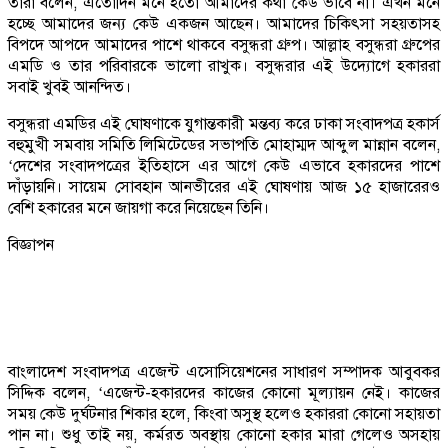
তারা বলেন, এতোদিন মনে হতো আমাদের কথা কেউ ভাবে না। এখন মনে
হচ্ছে আমাদের জন্য কেউ একজন আছেন। আমাদের চিকিৎসা সহয়তাসহ
বিপদে আপদে আমাদের পাশে থাকবে বসুন্ধরা গ্রুপ। আল্লাহ বসুন্ধরা গ্রুপের
এমডি ও তার পরিবারকে ভালো রাখুক। বসুন্ধরার এই উদ্যোগে হকাররা
সবাই খুবই আনন্দিত।
বসুন্ধরা এমডির এই ঘোষণাকে যুগান্তকারী মন্তব্য করে ঢাকা সংবাদপত্র হকার্স
বহুমুখী সমবায় সমিতি লিমিটেডের সভাপতি মোহাম্মদ আব্দুল মান্নান বলেন,
‘দেশের সংবাদপত্রের ইতিহাসে এর আগে কেউ এভাবে হকারদের পাশে
দাঁড়ায়নি। সায়েম সোবহান আনভীরের এই ঘোষণায় আজ ১৫ হাজারেরও
বেশি হকারের মনে জায়গা করে নিয়েছেন তিনি।
বিজ্ঞাপন
বাংলাদেশ সংবাদপত্র এজেন্ট এসোসিয়েশনের সাধারণ সম্পাদক আবুবকর
সিদ্দিক বলেন, ‘এজেন্ট-হকারদের কাজের কোনো মূল্যায়ন নেই। কাজের
সময় কেউ দুর্ঘটনার শিকার হলে, কিংবা অসুস্থ হলেও হকাররা কোনো সহায়তা
পান না। শুধু তাই নয়, কর্মরত অবস্থায় কোনো হকার মারা গেলেও অসহায়