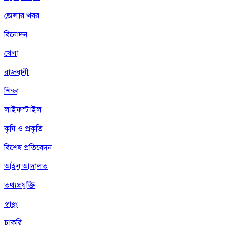
জেলার খবর
বিনোদন
খেলা
রাজধানী
শিক্ষা
লাইফস্টাইল
কৃষি ও প্রকৃতি
বিশেষ প্রতিবেদন
আইন আদালত
তথ্যপ্রযুক্তি
স্বাস্থ্য
চাকরি