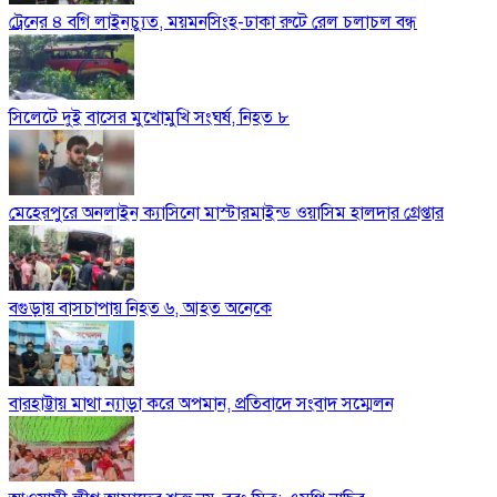
ট্রেনের ৪ বগি লাইনচ্যুত, ময়মনসিংহ-ঢাকা রুটে রেল চলাচল বন্ধ
সিলেটে দুই বাসের মুখোমুখি সংঘর্ষ, নিহত ৮
মেহেরপুরে অনলাইন ক্যাসিনো মাস্টারমাইন্ড ওয়াসিম হালদার গ্রেপ্তার
বগুড়ায় বাসচাপায় নিহত ৬, আহত অনেকে
বারহাট্টায় মাথা ন্যাড়া করে অপমান, প্রতিবাদে সংবাদ সম্মেলন