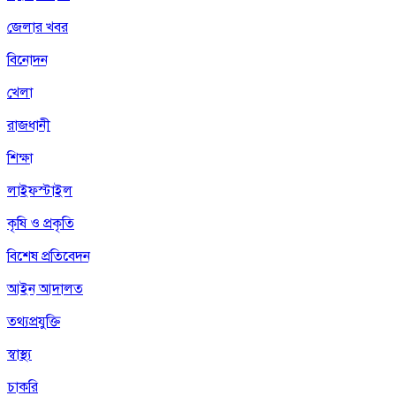
জেলার খবর
বিনোদন
খেলা
রাজধানী
শিক্ষা
লাইফস্টাইল
কৃষি ও প্রকৃতি
বিশেষ প্রতিবেদন
আইন আদালত
তথ্যপ্রযুক্তি
স্বাস্থ্য
চাকরি