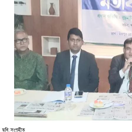
ছবি: সংগৃহীত