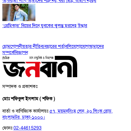
আওয়ামী লীগ আমাদের শত্রু নয়, বরং মিত্র: এমপি নাছির
‘প্রেমিকার’ বিয়ের দিনে যুবকের ঝুলন্ত মরদেহ উদ্ধার
হোম
গোপনীয়তার নীতি
ব্যবহারের শর্তাবলি
যোগাযোগ
আমাদের
সম্পর্কে
বিজ্ঞাপন
সম্পাদক ও প্রকাশকঃ
মোঃ শফিকুল ইসলাম ( শফিক )
বার্তা ও বাণিজ্যিক কার্যালয়ঃ
৫৭, ময়মনসিংহ লেন, ২০ লিংক রোড,
বাংলামটর, ঢাকা-১০০০।
ফোনঃ
02-44615293