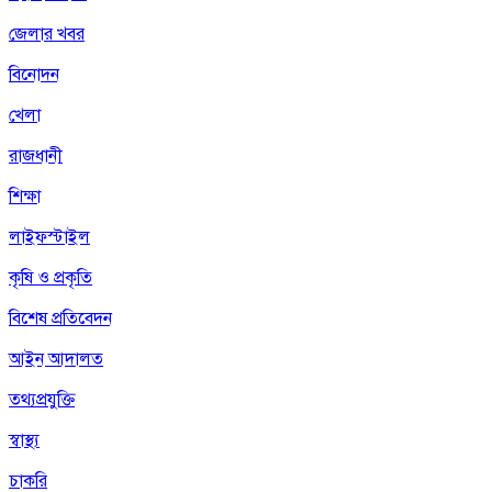
জেলার খবর
বিনোদন
খেলা
রাজধানী
শিক্ষা
লাইফস্টাইল
কৃষি ও প্রকৃতি
বিশেষ প্রতিবেদন
আইন আদালত
তথ্যপ্রযুক্তি
স্বাস্থ্য
চাকরি