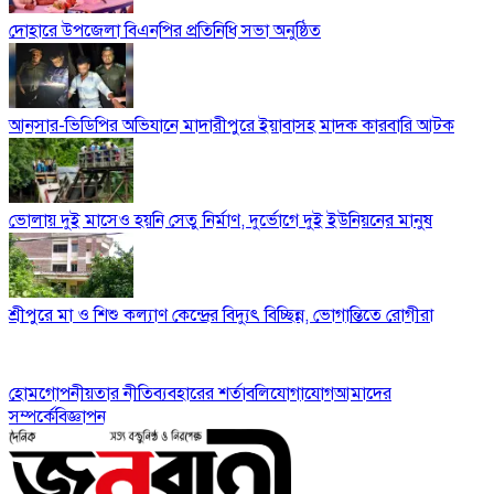
দোহারে উপজেলা বিএনপির প্রতিনিধি সভা অনুষ্ঠিত
আনসার-ভিডিপির অভিযানে মাদারীপুরে ইয়াবাসহ মাদক কারবারি আটক
ভোলায় দুই মাসেও হয়নি সেতু নির্মাণ, দুর্ভোগে দুই ইউনিয়নের মানুষ
শ্রীপুরে মা ও শিশু কল্যাণ কেন্দ্রের বিদ্যুৎ বিচ্ছিন্ন, ভোগান্তিতে রোগীরা
হোম
গোপনীয়তার নীতি
ব্যবহারের শর্তাবলি
যোগাযোগ
আমাদের
সম্পর্কে
বিজ্ঞাপন