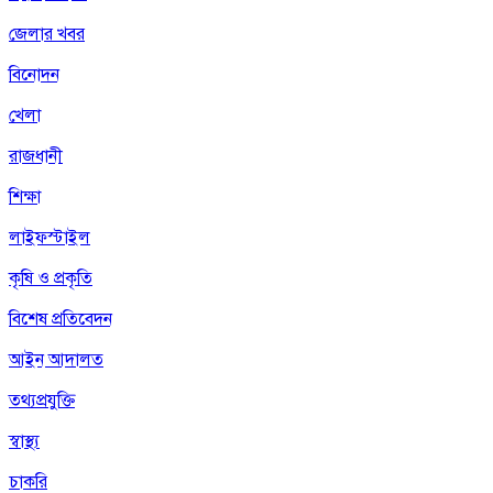
জেলার খবর
বিনোদন
খেলা
রাজধানী
শিক্ষা
লাইফস্টাইল
কৃষি ও প্রকৃতি
বিশেষ প্রতিবেদন
আইন আদালত
তথ্যপ্রযুক্তি
স্বাস্থ্য
চাকরি