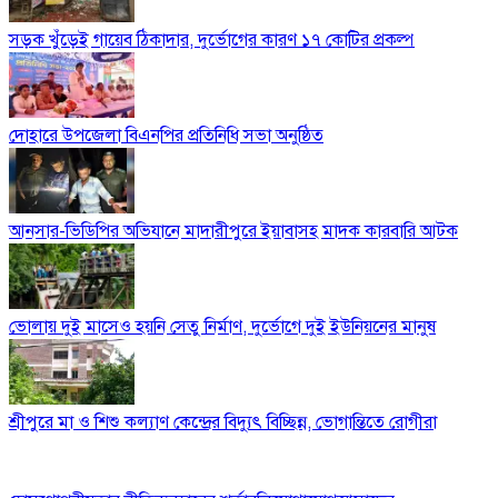
সড়ক খুঁড়েই গায়েব ঠিকাদার, দুর্ভোগের কারণ ১৭ কোটির প্রকল্প
দোহারে উপজেলা বিএনপির প্রতিনিধি সভা অনুষ্ঠিত
আনসার-ভিডিপির অভিযানে মাদারীপুরে ইয়াবাসহ মাদক কারবারি আটক
ভোলায় দুই মাসেও হয়নি সেতু নির্মাণ, দুর্ভোগে দুই ইউনিয়নের মানুষ
শ্রীপুরে মা ও শিশু কল্যাণ কেন্দ্রের বিদ্যুৎ বিচ্ছিন্ন, ভোগান্তিতে রোগীরা