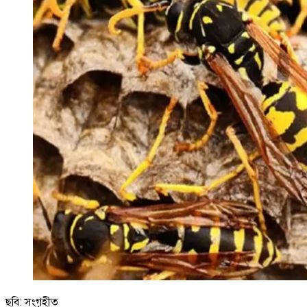
ছবি: সংগৃহীত