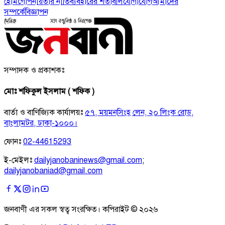
হোম
গোপনীয়তার নীতি
ব্যবহারের শর্তাবলি
যোগাযোগ
আমাদের
সম্পর্কে
বিজ্ঞাপন
সম্পাদক ও প্রকাশকঃ
মোঃ শফিকুল ইসলাম ( শফিক )
বার্তা ও বাণিজ্যিক কার্যালয়ঃ
৫৭, ময়মনসিংহ লেন, ২০ লিংক রোড,
বাংলামটর, ঢাকা-১০০০।
ফোনঃ
02-44615293
ই-মেইলঃ
dailyjanobaninews@gmail.com
;
dailyjanobaniad@gmail.com
জনবাণী এর সকল স্বত্ব সংরক্ষিত। কপিরাইট ©
২০২৬