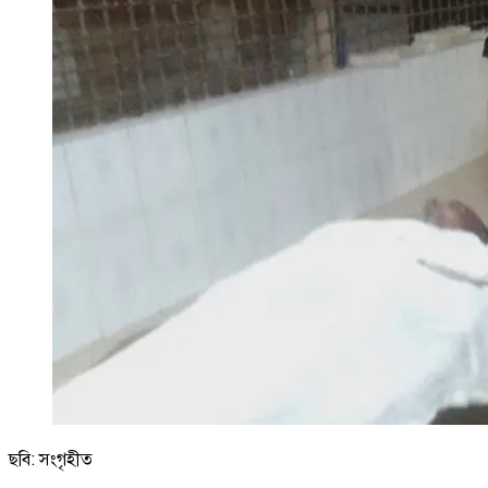
ছবি: সংগৃহীত