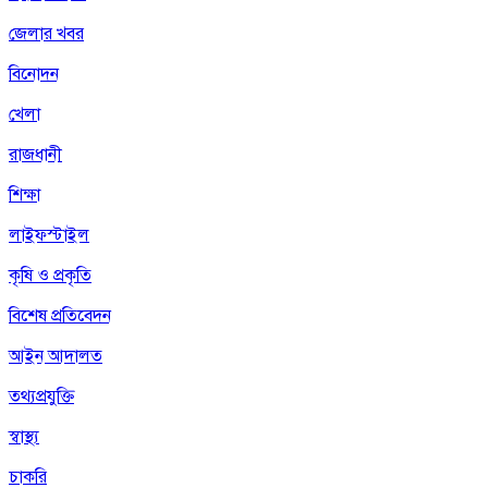
জেলার খবর
বিনোদন
খেলা
রাজধানী
শিক্ষা
লাইফস্টাইল
কৃষি ও প্রকৃতি
বিশেষ প্রতিবেদন
আইন আদালত
তথ্যপ্রযুক্তি
স্বাস্থ্য
চাকরি