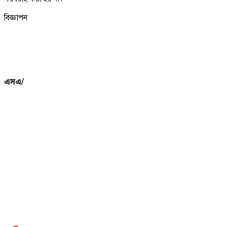
বিজ্ঞাপন
এসএ/