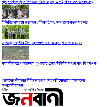
নারায়ণগঞ্জে গ্যাস লিকেজ থেকে আগুন, একই পরিবারের ৩ জন দগ্ধ
বিজিবির সমন্বয়ে দহগ্রামে পৌঁছাল ট্রাক, শুরু হলো সড়ক সংস্কার
সাতছড়ি জাতীয় উদ্যানে পদ্মগোখরা ও দাঁড়াশ সাপ অবমুক্ত
ধলা সীমান্তে পাঁচজনকে পুশইনের চেষ্টা, বিজিবির বাধায় ব্যর্থ বিএসএফ
হোম
গোপনীয়তার নীতি
ব্যবহারের শর্তাবলি
যোগাযোগ
আমাদের
সম্পর্কে
বিজ্ঞাপন