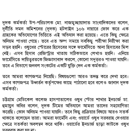
দুদক কর্মকর্তা উপ-পরিচালক মো. নাজমুচ্ছায়াদাত সাংবাদিকদের বলেন,
দুর্নীতি দমন কমিশনের (দুদক) হটলাইন ১০৬ নাম্বারে ফোন করে এক
গ্রাহকের অভিযোগের ভিত্তিতে এই অভিযান করা হয়েছে। এতে কিছু ক্ষেত্রে
অনিয়ম পাওয়া গেছে। তবে এত অল্প সময়ে সবকিছু পরীক্ষা নিরীক্ষা করা
সম্ভব হয়নি। ওষুধের স্টোরের হিসেবের সঙ্গে ফার্মেসিতে আনা হিসাবের মিল
নেই। এসব হিসাব রেজিস্ট্রার খাতায় সঠিকভাবে লেখাও হয়নি। এনিয়ে
ফার্মেসিতে দায়িত্বরতকে জিজ্ঞাসাবাদ করলে, কোনো সদুত্তরও পাওয়া যায়নি।
তবে এ বিভাগে জনবল সংকটের একটি যুক্তি দেন এক কর্মকর্তা।
তবে আমরা কাগজপত্র নিয়েছি। বিষয়গুলো আরও তদন্ত করে দেখা হবে।
এসব কাগজপত্র ঊধ্বর্তন কর্তৃপক্ষের কাছে পাঠানো হবে বলেও জানান দুদক
কর্মকর্তা।
চট্টগ্রাম মেডিকেল কলেজ হাসপাতালের ওষুধ স্টোর শাখার ইনচার্জ ডা.
হুমায়ুন কবির বলেন, দুদক টিমের অভিযানে আমরা তাদের সহযোগিতা
করেছি। কোন অনিয়ম পাওয়া যায়নি। তবে কিছু প্রক্রিয়ার বিষয়ে আরও সতর্ক
থাকতে বলেছেন তারা। আমরা ফার্মেসি এবং ওয়ার্ডে ওষুধ সরবরাহ দেওয়ার
ক্ষেত্রে সতর্কতা অবলম্বন করে থাকি। ওয়ার্ডের ইনচার্জ ছাড়া কাউকে ওষুধ
সরবরাহ করা হয় না।