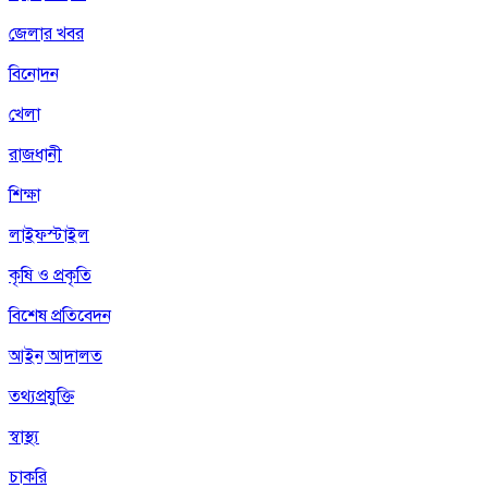
জেলার খবর
বিনোদন
খেলা
রাজধানী
শিক্ষা
লাইফস্টাইল
কৃষি ও প্রকৃতি
বিশেষ প্রতিবেদন
আইন আদালত
তথ্যপ্রযুক্তি
স্বাস্থ্য
চাকরি