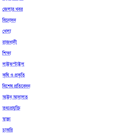
জেলার খবর
বিনোদন
খেলা
রাজধানী
শিক্ষা
লাইফস্টাইল
কৃষি ও প্রকৃতি
বিশেষ প্রতিবেদন
আইন আদালত
তথ্যপ্রযুক্তি
স্বাস্থ্য
চাকরি