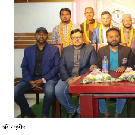
ছবি: সংগৃহীত