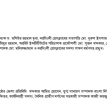
অধ্যক্ষ ড. মশিউর রহমান মৃধা, নরসিংদী প্রেসক্লাবের সভাপতি মো. নুরুল 
বুর রহমান, অরবিট ইন্সটিটিউটের পরিচালক প্রকৌশলী মো. সুজন খন্দকার, প্রে
াদক মো. মনিরুজ্জামান ও নরসিংদী প্রেসক্লাবের সদস্য লক্ষণ বর্মণসহ প্রমুখ।
ণ্ঠের জেলা প্রতিনিধি খন্দকার আমির হোসেন, যুগ্ম সাধারণ সম্পাদক বাংলা ন
ুল ফিতর, কার্যনিবার্হী সদস্য, দৈনিক গ্রামীণ দর্পণের সহকারী সম্পাদক কা