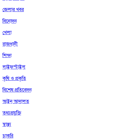
জেলার খবর
বিনোদন
খেলা
রাজধানী
শিক্ষা
লাইফস্টাইল
কৃষি ও প্রকৃতি
বিশেষ প্রতিবেদন
আইন আদালত
তথ্যপ্রযুক্তি
স্বাস্থ্য
চাকরি