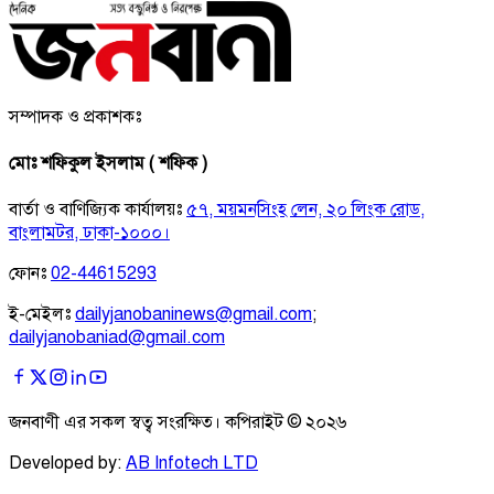
সম্পাদক ও প্রকাশকঃ
মোঃ শফিকুল ইসলাম ( শফিক )
বার্তা ও বাণিজ্যিক কার্যালয়ঃ
৫৭, ময়মনসিংহ লেন, ২০ লিংক রোড,
বাংলামটর, ঢাকা-১০০০।
ফোনঃ
02-44615293
ই-মেইলঃ
dailyjanobaninews@gmail.com
;
dailyjanobaniad@gmail.com
জনবাণী এর সকল স্বত্ব সংরক্ষিত। কপিরাইট ©
২০২৬
Developed by:
AB Infotech LTD