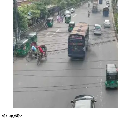
ছবি: সংগৃহীত