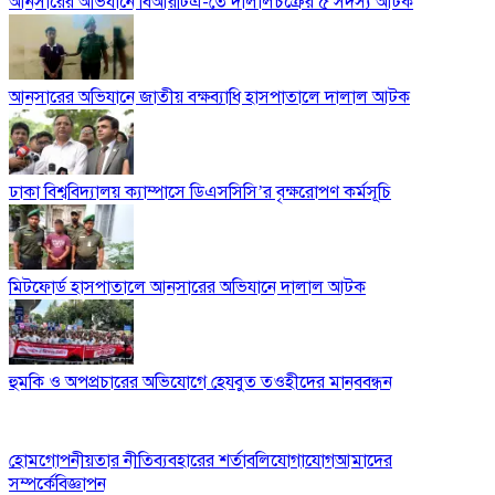
আনসারের অভিযানে বিআরটিএ-তে দালালচক্রের ৫ সদস্য আটক
আনসারের অভিযানে জাতীয় বক্ষব্যাধি হাসপাতালে দালাল আটক
​ঢাকা বিশ্ববিদ্যালয় ক্যাম্পাসে ডিএসসিসি’র বৃক্ষরোপণ কর্মসূচি
মিটফোর্ড হাসপাতালে আনসারের অভিযানে দালাল আটক
হুমকি ও অপপ্রচারের অভিযোগে হেযবুত তওহীদের মানববন্ধন
হোম
গোপনীয়তার নীতি
ব্যবহারের শর্তাবলি
যোগাযোগ
আমাদের
সম্পর্কে
বিজ্ঞাপন