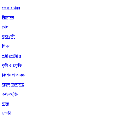
জেলার খবর
বিনোদন
খেলা
রাজধানী
শিক্ষা
লাইফস্টাইল
কৃষি ও প্রকৃতি
বিশেষ প্রতিবেদন
আইন আদালত
তথ্যপ্রযুক্তি
স্বাস্থ্য
চাকরি