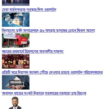
সেরা কর্মদক্ষতার পুরস্কার দিল ওয়ালটন
বিনামূল্যে ছানি অপারেশনে ৩৬ অসহায় মানুষের চোখে ফিরল আলো
বছরের প্রথমার্ধে প্রিয়শপের অভাবনীয় সাফল্য
প্রতিটি ঘরে নিরাপদ ক্যাবল পৌঁছে দেওয়ার প্রত্যয় ওয়ালটন পরিবেশকদের
আবাসন খাতের সংকট নিরসনে সরকারের সহায়তা চায় রিহ্যাব