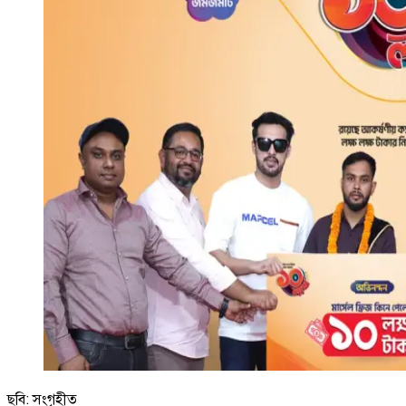
ছবি: সংগৃহীত