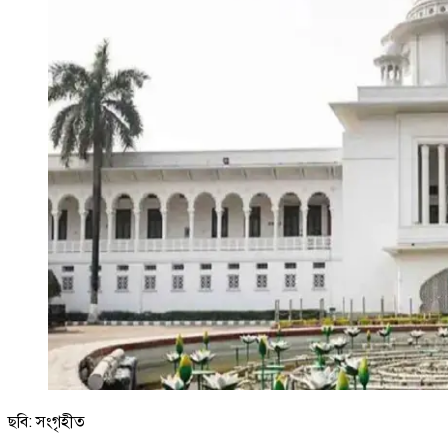
ছবি: সংগৃহীত