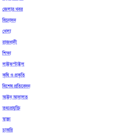
জেলার খবর
বিনোদন
খেলা
রাজধানী
শিক্ষা
লাইফস্টাইল
কৃষি ও প্রকৃতি
বিশেষ প্রতিবেদন
আইন আদালত
তথ্যপ্রযুক্তি
স্বাস্থ্য
চাকরি