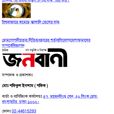
সোনার পর এবার বাড়ল রুপার দাম, ভরি কত?
বিশ্ববাজারে কমেছে জ্বালানি তেলের দাম
হোম
গোপনীয়তার নীতি
ব্যবহারের শর্তাবলি
যোগাযোগ
আমাদের
সম্পর্কে
বিজ্ঞাপন
সম্পাদক ও প্রকাশকঃ
মোঃ শফিকুল ইসলাম ( শফিক )
বার্তা ও বাণিজ্যিক কার্যালয়ঃ
৫৭, ময়মনসিংহ লেন, ২০ লিংক রোড,
বাংলামটর, ঢাকা-১০০০।
ফোনঃ
02-44615293