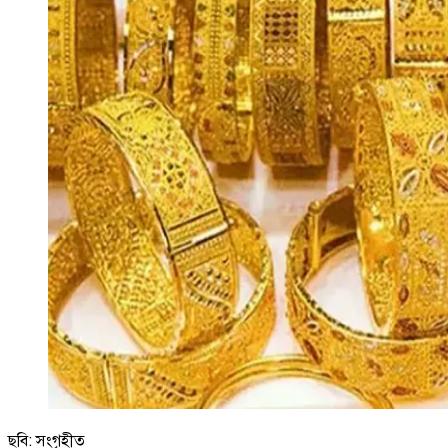
ছবি: সংগৃহীত