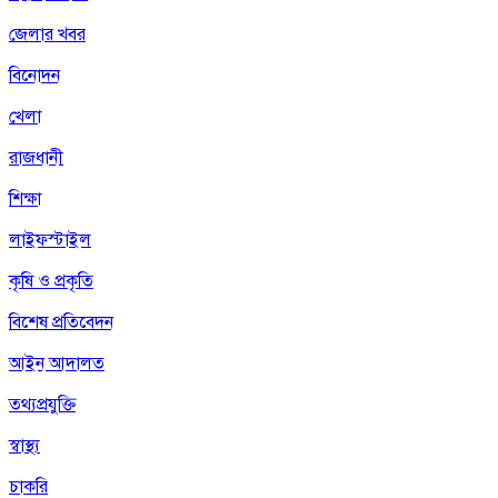
জেলার খবর
বিনোদন
খেলা
রাজধানী
শিক্ষা
লাইফস্টাইল
কৃষি ও প্রকৃতি
বিশেষ প্রতিবেদন
আইন আদালত
তথ্যপ্রযুক্তি
স্বাস্থ্য
চাকরি