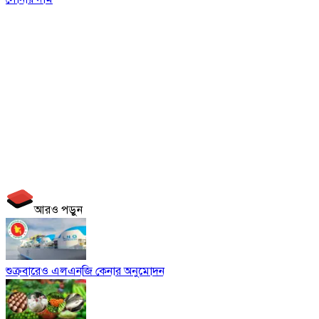
আরও পড়ুন
শুক্রবারেও এলএনজি কেনার অনুমোদন