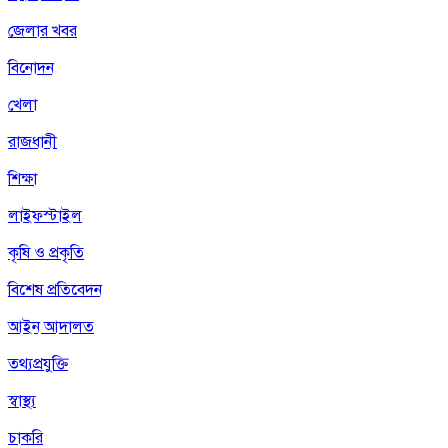
জেলার খবর
বিনোদন
খেলা
রাজধানী
শিক্ষা
লাইফস্টাইল
কৃষি ও প্রকৃতি
বিশেষ প্রতিবেদন
আইন আদালত
তথ্যপ্রযুক্তি
স্বাস্থ্য
চাকরি