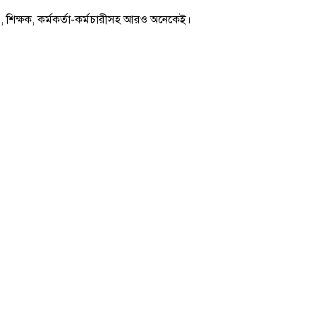
োস্ট , শিক্ষক, কর্মকর্তা-কর্মচারীসহ আরও অনেকেই।