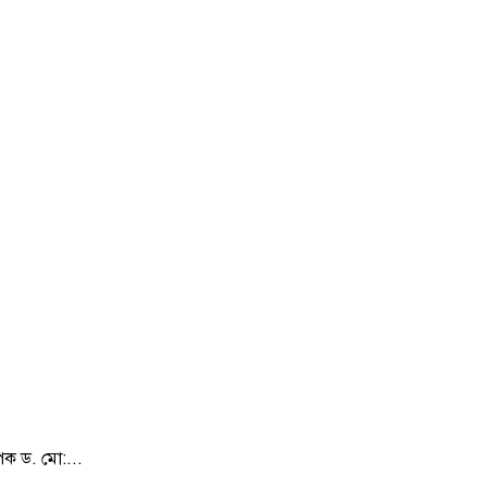
াপক ড. মো:...