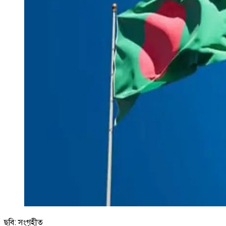
ছবি: সংগৃহীত