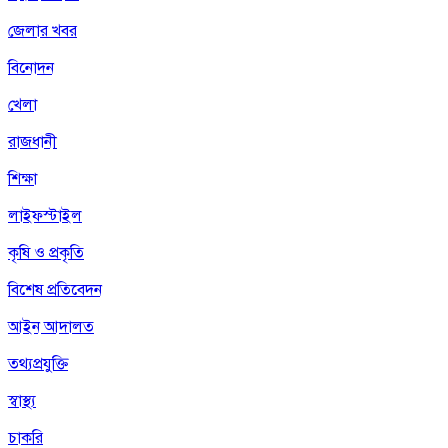
জেলার খবর
বিনোদন
খেলা
রাজধানী
শিক্ষা
লাইফস্টাইল
কৃষি ও প্রকৃতি
বিশেষ প্রতিবেদন
আইন আদালত
তথ্যপ্রযুক্তি
স্বাস্থ্য
চাকরি