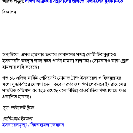
আরও পড়ুন:
দক্ষিণ আফ্রিকায় সন্ত্রাসীদের গুলিতে টাঙ্গাইলের যুবক নিহত
বিজ্ঞাপন
অন্যদিকে, এসব হামলার জবাবে লেবাননের সশস্ত্র গোষ্ঠী হিজবুল্লাহও
ইসরায়েলি অবস্থান লক্ষ্য করে পাল্টা হামলা চালাচ্ছে। সোমবারও তারা ড্রোন
হামলার দাবি করেছে।
গত ১৬ এপ্রিল মার্কিন প্রেসিডেন্ট ডোনাল্ড ট্রাম্প ইসরায়েল ও হিজবুল্লাহর
মধ্যে যুদ্ধবিরতির ঘোষণা দেন। তবে এরপরও দক্ষিণ লেবাননে ইসরায়েলের
সামরিক অভিযান অব্যাহত রয়েছে বলে বিভিন্ন আন্তর্জাতিক গণমাধ্যমে খবর
প্রকাশিত হয়েছে।
সূত্র: লরিয়েন্ট টুডে
জেবি/
জেএইচআর
ইসরায়েল
মৃত্যু / নিহত
হামলা
লেবানন