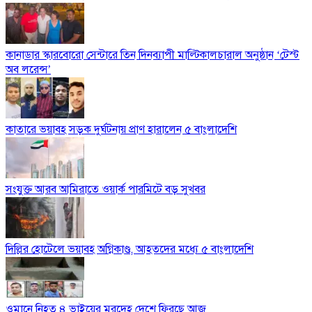
কানাডার স্কারবোরো সেন্টারে তিন দিনব্যাপী মাল্টিকালচারাল অনুষ্ঠান ‘টেস্ট
অব লরেন্স’
কাতারে ভয়াবহ সড়ক দুর্ঘটনায় প্রাণ হারালেন ৫ বাংলাদেশি
সংযুক্ত আরব আমিরাতে ওয়ার্ক পারমিটে বড় সুখবর
দিল্লির হোটেলে ভয়াবহ অগ্নিকাণ্ড, আহতদের মধ্যে ৫ বাংলাদেশি
ওমানে নিহত ৪ ভাইয়ের মরদেহ দেশে ফিরছে আজ