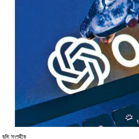
ছবি: সংগৃহীত