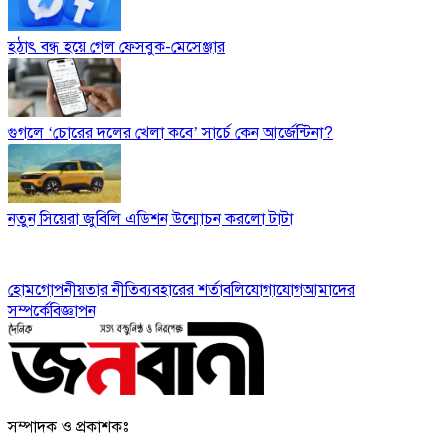
হঠাৎ বন্ধ হয়ে গেল ফেসবুক-মেসেঞ্জার
গুগলে ‘চোরের দলের খেলা কবে’ সার্চে কেন আর্জেন্টিনা?
নতুন সিয়েরা জুবিলি এডিশন উন্মোচন করলো টাটা
হোম
গোপনীয়তার নীতি
ব্যবহারের শর্তাবলি
যোগাযোগ
আমাদের
সম্পর্কে
বিজ্ঞাপন
সম্পাদক ও প্রকাশকঃ