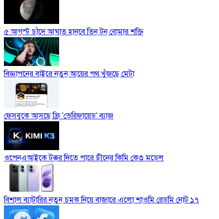
৫ আগস্ট চাঁদে আঘাত হানবে তিন টন বোমার শক্তি
বিজ্ঞাপনের বাইরে নতুন আয়ের পথ খুঁজছে মেটা
ফেসবুকে আসছে ফ্রি 'ভেরিফায়েড' ব্যাজ
ওপেনএআইকে টক্কর দিতে পারে চীনের কিমি কে৩ মডেল
বিশাল ব্যাটারির নতুন চমক নিয়ে বাজারে এলো শাওমি রেডমি নোট ১৭