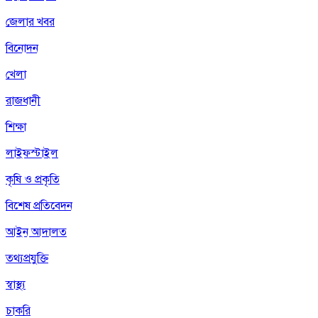
জেলার খবর
বিনোদন
খেলা
রাজধানী
শিক্ষা
লাইফস্টাইল
কৃষি ও প্রকৃতি
বিশেষ প্রতিবেদন
আইন আদালত
তথ্যপ্রযুক্তি
স্বাস্থ্য
চাকরি