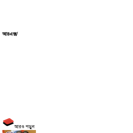
আরএক্স/
আরও পড়ুন