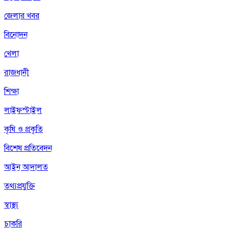
জেলার খবর
বিনোদন
খেলা
রাজধানী
শিক্ষা
লাইফস্টাইল
কৃষি ও প্রকৃতি
বিশেষ প্রতিবেদন
আইন আদালত
তথ্যপ্রযুক্তি
স্বাস্থ্য
চাকরি