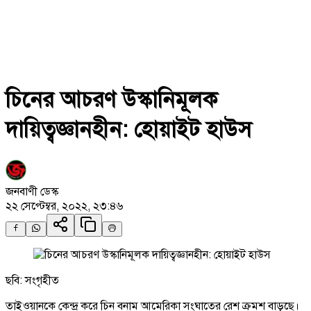
চিনের আচরণ উস্কানিমূলক
দায়িত্বজ্ঞানহীন: হোয়াইট হাউস
জনবাণী ডেস্ক
২২ সেপ্টেম্বর, ২০২২, ২৩:৪৬
ছবি: সংগৃহীত
তাইওয়ানকে কেন্দ্র করে চিন বনাম আমেরিকা সংঘাতের রেশ ক্রমশ বাড়ছে।