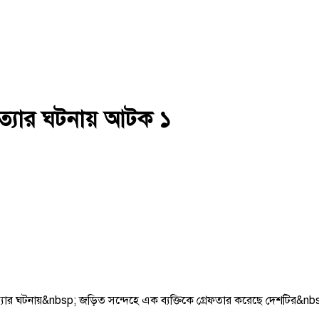
 হত্যার ঘটনায় আটক ১
িম হত্যার ঘটনায়&nbsp; জড়িত সন্দেহে এক ব্যক্তিকে গ্রেফতার করেছে দেশটির&nb