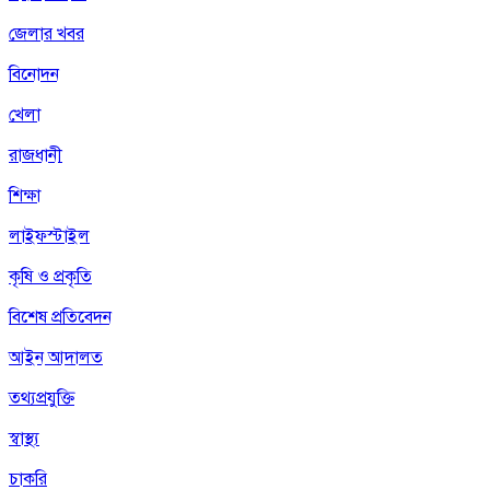
জেলার খবর
বিনোদন
খেলা
রাজধানী
শিক্ষা
লাইফস্টাইল
কৃষি ও প্রকৃতি
বিশেষ প্রতিবেদন
আইন আদালত
তথ্যপ্রযুক্তি
স্বাস্থ্য
চাকরি