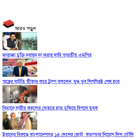
আরও পড়ুন
ফারাক্কা চুক্তি নবায়ন না করার দাবি ভারতীয় এমপির
অস্ত্রের ঘাটতি স্বীকার করে ট্রাম্প বললেন, যুদ্ধ খুব শিগগিরই শেষ হবে
বিমানে নারীর কম্বলের ভেতরে হাত ঢুকিয়ে বিপদে যুবক
ইরানের বিরুদ্ধে বাংলাদেশসহ ১৪ দেশের জোট, কমান্ডার নিয়োগ দিল সৌদি