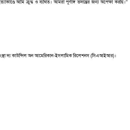
কাণ্ডে আমি ক্রুদ্ধ ও ব্যথিত। আমরা পূর্ণাঙ্গ তদন্তের জন্য অপেক্ষা করছি।”
কার সংস্থা দ্য কাউন্সিল অন আমেরিকান-ইসলামিক রিলেশনস (সিএআইআর)।