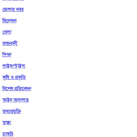
জেলার খবর
বিনোদন
খেলা
রাজধানী
শিক্ষা
লাইফস্টাইল
কৃষি ও প্রকৃতি
বিশেষ প্রতিবেদন
আইন আদালত
তথ্যপ্রযুক্তি
স্বাস্থ্য
চাকরি