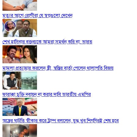
মৃত্যুর আগে রোগীরা যে স্বপ্নগুলো দেখেন
শেখ হাসিনার বক্তব্যকে আমরা সমর্থন করি না: ভারত
মামলা প্রত্যাহার করলেন স্ত্রী, স্বস্তির বার্তা পেলেন থালাপতি বিজয়
ফারাক্কা চুক্তি নবায়ন না করার দাবি ভারতীয় এমপির
অস্ত্রের ঘাটতি স্বীকার করে ট্রাম্প বললেন, যুদ্ধ খুব শিগগিরই শেষ হবে