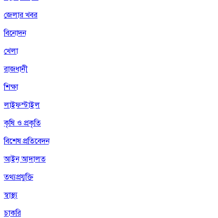
জেলার খবর
বিনোদন
খেলা
রাজধানী
শিক্ষা
লাইফস্টাইল
কৃষি ও প্রকৃতি
বিশেষ প্রতিবেদন
আইন আদালত
তথ্যপ্রযুক্তি
স্বাস্থ্য
চাকরি