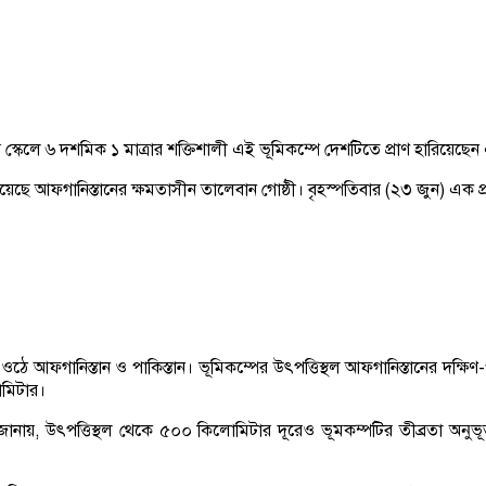
ার স্কেলে ৬ দশমিক ১ মাত্রার শক্তিশালী এই ভূমিকম্পে দেশটিতে প্রাণ হারি
েছে আফগানিস্তানের ক্ষমতাসীন তালেবান গোষ্ঠী। বৃহস্পতিবার (২৩ জুন) এক প্র
 আফগানিস্তান ও পাকিস্তান। ভূমিকম্পের উৎপত্তিস্থল আফগানিস্তানের দক্ষিণ-
োমিটার।
য়, উৎপত্তিস্থল থেকে ৫০০ কিলোমিটার দূরেও ভূমকম্পটির তীব্রতা অনুভূত