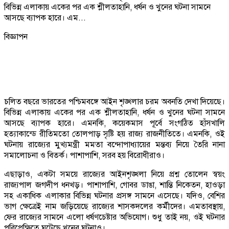
বিভিন্ন এলাকায় একের পর এক শ্লীলতাহানি, ধর্ষন ও খুনের ঘটনা সামনে
আসছে ব‍্যাপক হারে। এম...
বিজ্ঞাপন
চলিত বছরে ভারতের পশ্চিমবঙ্গে আইন শৃঙ্খলার চরম অবনতি দেখা দিয়েছে।
বিভিন্ন এলাকায় একের পর এক শ্লীলতাহানি, ধর্ষন ও খুনের ঘটনা সামনে
আসছে ব‍্যাপক হারে। এমনকি, কয়েকমাস পূর্বে সংগঠিত হাঁসখালি
হত‍্যাকান্ডে রীতিমতো তোলপাড় সৃষ্টি হয় রাজ‍্য রাজনীতিতে। এমনকি, ওই
ঘটনায় রাজ‍্যের মুখ‍্যমন্ত্রী মমতা বন্দোপাধ‍্যায়ের মন্তব‍্য নিয়ে তৈরি নানা
সমালোচনা ও বিতর্ক। পাশাপাশি, সরব হয় বিরোধীরাও।
এছাড়াও, একটা সময়ে রাজ‍্যের আইনশৃঙ্খলা নিয়ে প্রশ্ন তোলেন স্বয়ং
রাজ‍্যপাল জগদীপ ধনখড়। পাশাপাশি, গোবর ডাঙা, শান্তি নিকেতন, হাওড়া
সহ একাধিক এলাকার বিভিন্ন ঘটনার প্রসঙ্গ সামনে এসেছে। যদিও, বেশির
ভাগ ক্ষেত্রেই নাম জড়িয়েছে রাজ‍্যের শাসকদলের কর্মীদের। এমতাবস্থায়,
ফের রাজ‍্যের সামনে এলো ধর্ষণচেষ্টার অভিযোগ। শুধু তাই নয়, ওই ঘটনার
পরিপ্রেক্ষিতে ঘটেছে খুনের ঘটনাও।