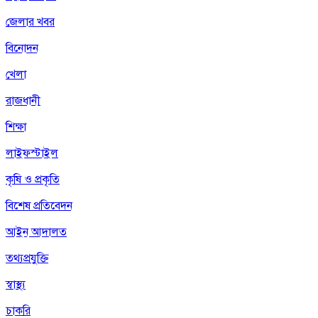
জেলার খবর
বিনোদন
খেলা
রাজধানী
শিক্ষা
লাইফস্টাইল
কৃষি ও প্রকৃতি
বিশেষ প্রতিবেদন
আইন আদালত
তথ্যপ্রযুক্তি
স্বাস্থ্য
চাকরি