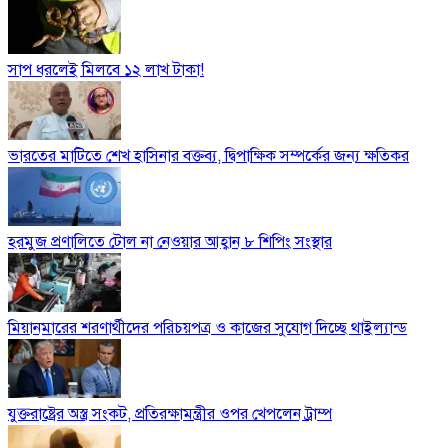
সাপ ধরলেই মিলবে ১২ লাখ টাকা!
ভারতের মাটিতে শেখ হাসিনার বক্তব্য, দ্বিপাক্ষিক সম্পর্কের জন্য ক্ষতিকর
হরমুজ প্রণালিতে টোল না নেওয়ার আহ্বান ৮ শিপিং সংস্থার
মিয়ানমারের শরণার্থীদের পরিচয়পত্র ও কাজের সুযোগ দিচ্ছে থাইল্যান্ড
যুক্তরাষ্ট্রের অস্ত্র সংকট, প্রতিরক্ষামন্ত্রীর ওপর খেপলেন ট্রাম্প