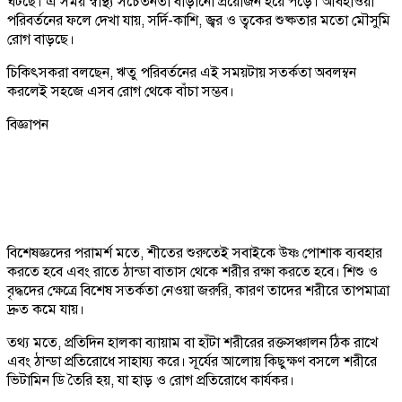
ঘটছে। এ সময় স্বাস্থ্য সচেতনতা বাড়ানো প্রয়োজন হয়ে পড়ে। আবহাওয়া
পরিবর্তনের ফলে দেখা যায়, সর্দি-কাশি, জ্বর ও ত্বকের শুষ্কতার মতো মৌসুমি
রোগ বাড়ছে।
চিকিৎসকরা বলছেন, ঋতু পরিবর্তনের এই সময়টায় সতর্কতা অবলম্বন
করলেই সহজে এসব রোগ থেকে বাঁচা সম্ভব।
বিজ্ঞাপন
বিশেষজ্ঞদের পরামর্শ মতে, শীতের শুরুতেই সবাইকে উষ্ণ পোশাক ব্যবহার
করতে হবে এবং রাতে ঠান্ডা বাতাস থেকে শরীর রক্ষা করতে হবে। শিশু ও
বৃদ্ধদের ক্ষেত্রে বিশেষ সতর্কতা নেওয়া জরুরি, কারণ তাদের শরীরে তাপমাত্রা
দ্রুত কমে যায়।
তথ্য মতে, প্রতিদিন হালকা ব্যায়াম বা হাঁটা শরীরের রক্তসঞ্চালন ঠিক রাখে
এবং ঠান্ডা প্রতিরোধে সাহায্য করে। সূর্যের আলোয় কিছুক্ষণ বসলে শরীরে
ভিটামিন ডি তৈরি হয়, যা হাড় ও রোগ প্রতিরোধে কার্যকর।