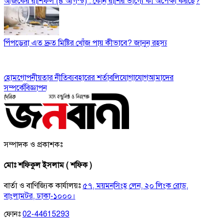
আজকের রাশিফল (৪ আগস্ট) : কোন রাশির ভাগ্যে কী অপেক্ষা করছে?
পিঁপড়েরা এত দ্রুত মিষ্টির খোঁজ পায় কীভাবে? জানুন রহস্য
হোম
গোপনীয়তার নীতি
ব্যবহারের শর্তাবলি
যোগাযোগ
আমাদের
সম্পর্কে
বিজ্ঞাপন
সম্পাদক ও প্রকাশকঃ
মোঃ শফিকুল ইসলাম ( শফিক )
বার্তা ও বাণিজ্যিক কার্যালয়ঃ
৫৭, ময়মনসিংহ লেন, ২০ লিংক রোড,
বাংলামটর, ঢাকা-১০০০।
ফোনঃ
02-44615293