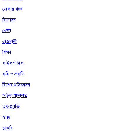
জেলার খবর
বিনোদন
খেলা
রাজধানী
শিক্ষা
লাইফস্টাইল
কৃষি ও প্রকৃতি
বিশেষ প্রতিবেদন
আইন আদালত
তথ্যপ্রযুক্তি
স্বাস্থ্য
চাকরি