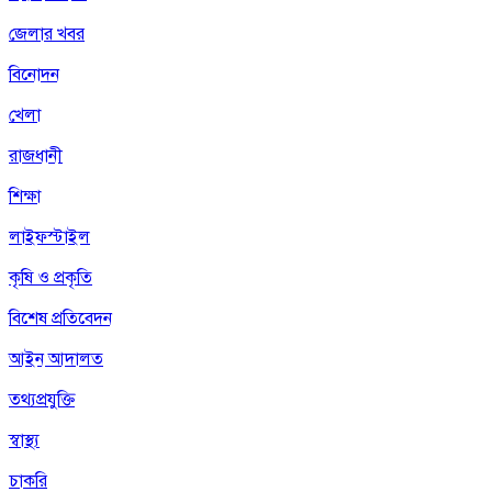
জেলার খবর
বিনোদন
খেলা
রাজধানী
শিক্ষা
লাইফস্টাইল
কৃষি ও প্রকৃতি
বিশেষ প্রতিবেদন
আইন আদালত
তথ্যপ্রযুক্তি
স্বাস্থ্য
চাকরি