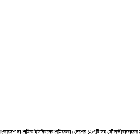
বাংলাদেশ চা-শ্রমিক ইউনিয়নের শ্রমিকেরা। দেশের ১৬৭টি সহ মৌলভীবাজারের ৯