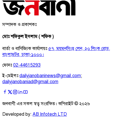
সম্পাদক ও প্রকাশকঃ
মোঃ শফিকুল ইসলাম ( শফিক )
বার্তা ও বাণিজ্যিক কার্যালয়ঃ
৫৭, ময়মনসিংহ লেন, ২০ লিংক রোড,
বাংলামটর, ঢাকা-১০০০।
ফোনঃ
02-44615293
ই-মেইলঃ
dailyjanobaninews@gmail.com
;
dailyjanobaniad@gmail.com
জনবাণী এর সকল স্বত্ব সংরক্ষিত। কপিরাইট ©
২০২৬
Developed by:
AB Infotech LTD