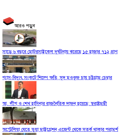
আরও পড়ুন
সাড়ে ৬ বছরে মোটরসাইকেল দুর্ঘটনায় ঝরেছে ১৫ হাজার ৭১২ প্রাণ
গ্যাস-বিদ্যুৎ সংকটে শিল্পে ক্ষতি, সুদ মওকুফ চায় চট্টগ্রাম চেম্বার
আ. লীগ ও শেখ হাসিনার রাজনৈতিক দাফন হয়েছে: স্বরাষ্ট্রমন্ত্রী
অস্ট্রেলিয়া যেতে ভুয়া মাইগ্রেশন এজেন্ট থেকে সতর্ক থাকার পরামর্শ