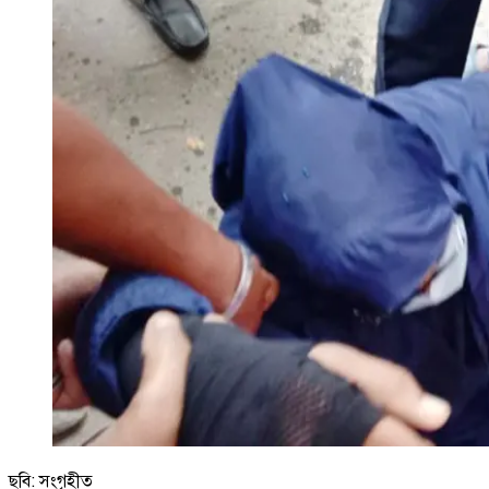
ছবি: সংগৃহীত