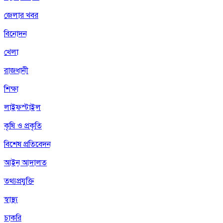
জেলার খবর
বিনোদন
খেলা
রাজধানী
শিক্ষা
লাইফস্টাইল
কৃষি ও প্রকৃতি
বিশেষ প্রতিবেদন
আইন আদালত
তথ্যপ্রযুক্তি
স্বাস্থ্য
চাকরি