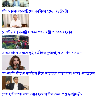
শীর্ষ মাদক কারবারিদের তালিকা হচ্ছে: স্বরাষ্ট্রমন্ত্রী
সেপ্টেম্বরে যুক্তরাষ্ট্র যাচ্ছেন প্রধানমন্ত্রী তারেক রহমান
সাতসকালে সড়কে দুই মর্মান্তিক দুর্ঘটনা, ঝরে গেল ১৫ প্রাণ
আওয়ামী লীগের কার্যক্রম নিয়ে ভারতকে কড়া বার্তা শামা ওবায়েদের
শেখ হাসিনাকে কথা বলার সুযোগ দিল কেন, প্রশ্ন স্বরাষ্ট্রমন্ত্রীর