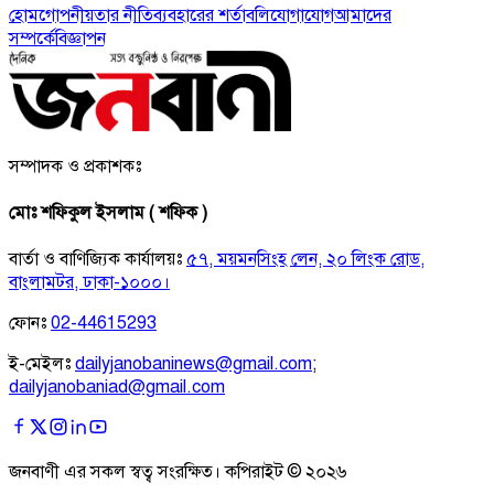
হোম
গোপনীয়তার নীতি
ব্যবহারের শর্তাবলি
যোগাযোগ
আমাদের
সম্পর্কে
বিজ্ঞাপন
সম্পাদক ও প্রকাশকঃ
মোঃ শফিকুল ইসলাম ( শফিক )
বার্তা ও বাণিজ্যিক কার্যালয়ঃ
৫৭, ময়মনসিংহ লেন, ২০ লিংক রোড,
বাংলামটর, ঢাকা-১০০০।
ফোনঃ
02-44615293
ই-মেইলঃ
dailyjanobaninews@gmail.com
;
dailyjanobaniad@gmail.com
জনবাণী এর সকল স্বত্ব সংরক্ষিত। কপিরাইট ©
২০২৬