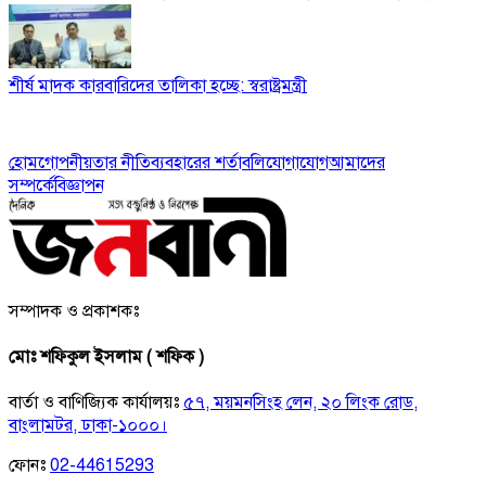
শীর্ষ মাদক কারবারিদের তালিকা হচ্ছে: স্বরাষ্ট্রমন্ত্রী
হোম
গোপনীয়তার নীতি
ব্যবহারের শর্তাবলি
যোগাযোগ
আমাদের
সম্পর্কে
বিজ্ঞাপন
সম্পাদক ও প্রকাশকঃ
মোঃ শফিকুল ইসলাম ( শফিক )
বার্তা ও বাণিজ্যিক কার্যালয়ঃ
৫৭, ময়মনসিংহ লেন, ২০ লিংক রোড,
বাংলামটর, ঢাকা-১০০০।
ফোনঃ
02-44615293