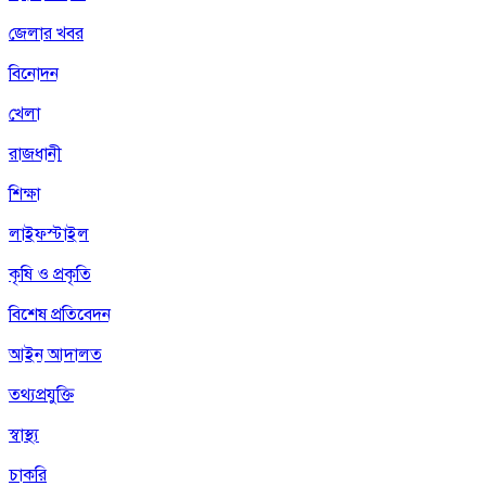
জেলার খবর
বিনোদন
খেলা
রাজধানী
শিক্ষা
লাইফস্টাইল
কৃষি ও প্রকৃতি
বিশেষ প্রতিবেদন
আইন আদালত
তথ্যপ্রযুক্তি
স্বাস্থ্য
চাকরি