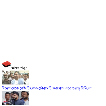
আরও পড়ুন
বিদেশ থেকে কেউ চিৎকার-চেঁচামেচি করলেও এতে গুরুত্ব দিচ্ছি না