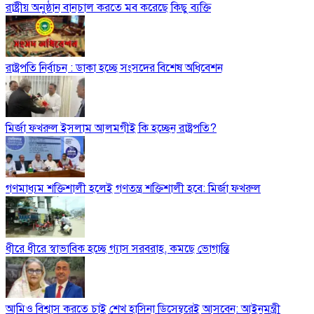
রাষ্ট্রীয় অনুষ্ঠান বানচাল করতে মব করেছে কিছু ব্যক্তি
রাষ্ট্রপতি নির্বাচন : ডাকা হচ্ছে সংসদের বিশেষ অধিবেশন
মির্জা ফখরুল ইসলাম আলমগীই কি হচ্ছেন রাষ্ট্রপতি?
গণমাধ্যম শক্তিশালী হলেই গণতন্ত্র শক্তিশালী হবে: মির্জা ফখরুল
ধীরে ধীরে স্বাভাবিক হচ্ছে গ্যাস সরবরাহ, কমছে ভোগান্তি
আমিও বিশ্বাস করতে চাই শেখ হাসিনা ডিসেম্বরেই আসবেন: আইনমন্ত্রী