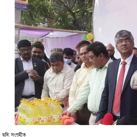
ছবি: সংগৃহীত