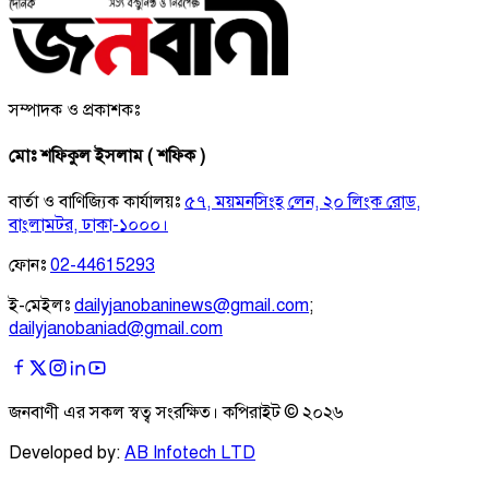
সম্পাদক ও প্রকাশকঃ
মোঃ শফিকুল ইসলাম ( শফিক )
বার্তা ও বাণিজ্যিক কার্যালয়ঃ
৫৭, ময়মনসিংহ লেন, ২০ লিংক রোড,
বাংলামটর, ঢাকা-১০০০।
ফোনঃ
02-44615293
ই-মেইলঃ
dailyjanobaninews@gmail.com
;
dailyjanobaniad@gmail.com
জনবাণী এর সকল স্বত্ব সংরক্ষিত। কপিরাইট ©
২০২৬
Developed by:
AB Infotech LTD