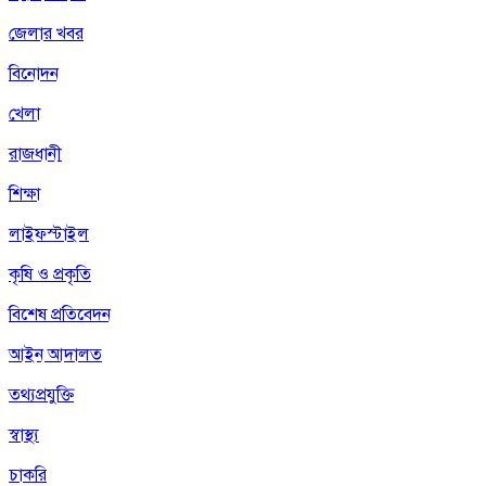
জেলার খবর
বিনোদন
খেলা
রাজধানী
শিক্ষা
লাইফস্টাইল
কৃষি ও প্রকৃতি
বিশেষ প্রতিবেদন
আইন আদালত
তথ্যপ্রযুক্তি
স্বাস্থ্য
চাকরি