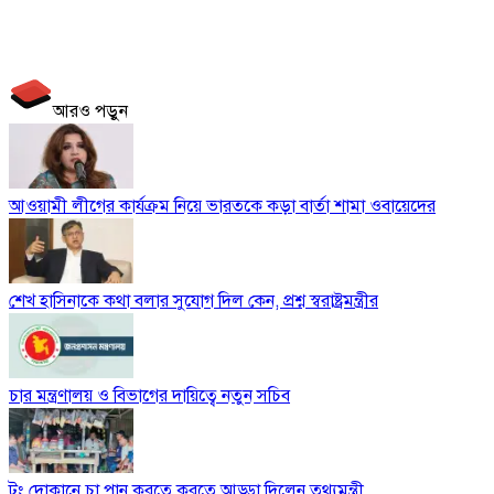
আরও পড়ুন
আওয়ামী লীগের কার্যক্রম নিয়ে ভারতকে কড়া বার্তা শামা ওবায়েদের
শেখ হাসিনাকে কথা বলার সুযোগ দিল কেন, প্রশ্ন স্বরাষ্ট্রমন্ত্রীর
চার মন্ত্রণালয় ও বিভাগের দায়িত্বে নতুন সচিব
টং দোকানে চা পান করতে করতে আড্ডা দিলেন তথ্যমন্ত্রী