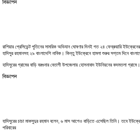
বিজ্ঞাপন
রাশিয়ার
প্রেসিডেন্ট
পুতিনের
সামরিক
অভিযান
ঘোষণার
দিনই
গত
২৪
ফেব্রুয়ারি
ইউক্রেনের
হাদিসুর
রহমানসহ
২৯
বাংলাদেশি
নাবিক।
কিন্তু
ইউক্রেনে
হামলা
শুরুর
সপ্তম
দিনে
বাংলাদ
হাদিসুরের
গ্রামের
বাড়ি
বরগুনার
বেতাগী
উপজেলায়
হোসনাবাদ
ইউনিয়নের
কদমতলা
গ্রামে
বিজ্ঞাপন
,
হাদিসুরের
চাচা
মাকসুদুর
রহমান
বলেন
৬
মাস
আগেও
বাড়িতে
এসেছিল
তিনি।
তবে
ইউক্র
পরিবারের