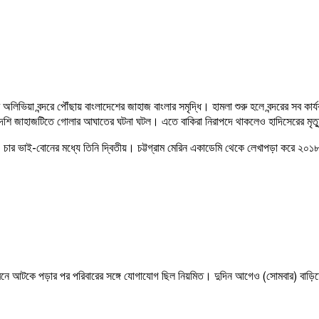
অলিভিয়া
বন্দরে
পৌঁছায়
বাংলাদেশের
জাহাজ
বাংলার
সমৃদ্ধি।
হামলা
শুরু
হলে
বন্দরের
সব
কার্
েশি
জাহাজটিতে
গোলার
আঘাতের
ঘটনা
ঘটল।
এতে
বাকিরা
নিরাপদে
থাকলেও
হাদিসেরের
মৃত্
-
।
চার
ভাই
বোনের
মধ্যে
তিনি
দ্বিতীয়।
চট্টগ্রাম
মেরিন
একাডেমি
থেকে
লেখাপড়া
করে
২০১
(
)
েনে
আটকে
পড়ার
পর
পরিবারের
সঙ্গে
যোগাযোগ
ছিল
নিয়মিত।
দুদিন
আগেও
সোমবার
বাড়ি