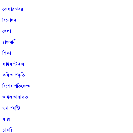
জেলার খবর
বিনোদন
খেলা
রাজধানী
শিক্ষা
লাইফস্টাইল
কৃষি ও প্রকৃতি
বিশেষ প্রতিবেদন
আইন আদালত
তথ্যপ্রযুক্তি
স্বাস্থ্য
চাকরি