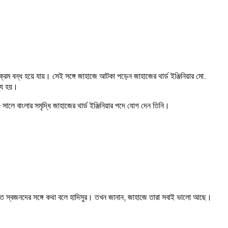
.
যক্রম
বন্ধ
হয়ে
যায়।
সেই
সঙ্গে
জাহাজে
আটকা
পড়েন
জাহাজের
থার্ড
ইঞ্জিনিয়ার
মো
যু
হয়।
৮
সালে
বাংলার
সমৃদ্ধি
জাহাজের
থার্ড
ইঞ্জিনিয়ার
পদে
যোগ
দেন
তিনি।
,
তে
স্বজনদের
সঙ্গে
কথা
বলে
হাদিসুর।
তখন
জানান
জাহাজে
তারা
সবাই
ভালো
আছে।