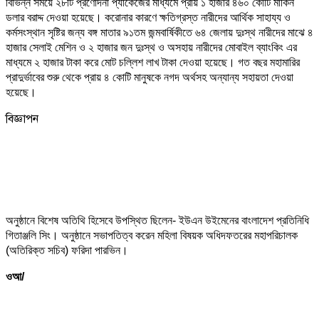
বিভিন্ন সময়ে ২৮টি প্রণোদনা প্যাকেজের মাধ্যমে প্রায় ১ হাজার ৪৬০ কোটি মার্কিন
ডলার বরাদ্দ দেওয়া হয়েছে। করোনার কারণে ক্ষতিগ্রস্ত নারীদের আর্থিক সাহায্য ও
কর্মসংস্থান সৃষ্টির জন্য বঙ্গ মাতার ৯১তম জন্মবার্ষিকীতে ৬৪ জেলায় দুঃস্থ নারীদের মাঝে ৪
হাজার সেলাই মেশিন ও ২ হাজার জন দুঃস্থ ও অসহায় নারীদের মোবাইল ব্যাংকিং এর
মাধ্যমে ২ হাজার টাকা করে মোট চল্লিশ লাখ টাকা দেওয়া হয়েছে। গত বছর মহামারির
প্রাদুর্ভাবের শুরু থেকে প্রায় ৪ কোটি মানুষকে নগদ অর্থসহ অন্যান্য সহায়তা দেওয়া
হয়েছে।
বিজ্ঞাপন
অনুষ্ঠানে বিশেষ অতিথি হিসেবে উপস্থিত ছিলেন- ইউএন উইমেনের বাংলাদেশ প্রতিনিধি
গিতাঞ্জলি সিং। অনুষ্ঠানে সভাপতিত্ব করেন মহিলা বিষয়ক অধিদফতরের মহাপরিচালক
(অতিরিক্ত সচিব) ফরিদা পারভিন।
ওআ/