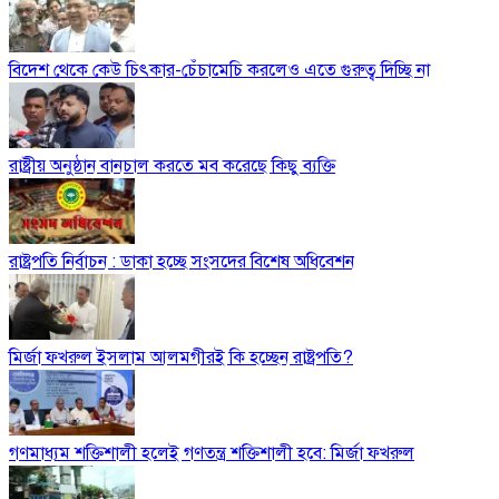
বিদেশ থেকে কেউ চিৎকার-চেঁচামেচি করলেও এতে গুরুত্ব দিচ্ছি না
রাষ্ট্রীয় অনুষ্ঠান বানচাল করতে মব করেছে কিছু ব্যক্তি
রাষ্ট্রপতি নির্বাচন : ডাকা হচ্ছে সংসদের বিশেষ অধিবেশন
মির্জা ফখরুল ইসলাম আলমগীরই কি হচ্ছেন রাষ্ট্রপতি?
গণমাধ্যম শক্তিশালী হলেই গণতন্ত্র শক্তিশালী হবে: মির্জা ফখরুল