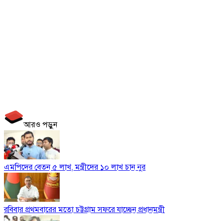
আরও পড়ুন
এমপিদের বেতন ৫ লাখ, মন্ত্রীদের ১০ লাখ চান নুর
রবিবার প্রথমবারের মতো চট্টগ্রাম সফরে যাচ্ছেন প্রধানমন্ত্রী