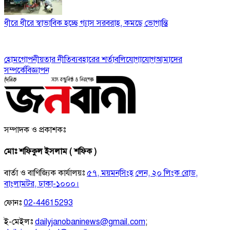
ধীরে ধীরে স্বাভাবিক হচ্ছে গ্যাস সরবরাহ, কমছে ভোগান্তি
হোম
গোপনীয়তার নীতি
ব্যবহারের শর্তাবলি
যোগাযোগ
আমাদের
সম্পর্কে
বিজ্ঞাপন
সম্পাদক ও প্রকাশকঃ
মোঃ শফিকুল ইসলাম ( শফিক )
বার্তা ও বাণিজ্যিক কার্যালয়ঃ
৫৭, ময়মনসিংহ লেন, ২০ লিংক রোড,
বাংলামটর, ঢাকা-১০০০।
ফোনঃ
02-44615293
ই-মেইলঃ
dailyjanobaninews@gmail.com
;