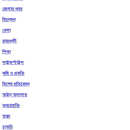
জেলার খবর
বিনোদন
খেলা
রাজধানী
শিক্ষা
লাইফস্টাইল
কৃষি ও প্রকৃতি
বিশেষ প্রতিবেদন
আইন আদালত
তথ্যপ্রযুক্তি
স্বাস্থ্য
চাকরি