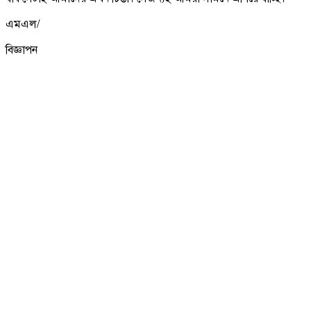
এমএল/
বিজ্ঞাপন