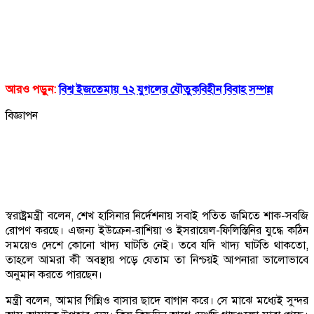
আরও পড়ুন:
বিশ্ব ইজতেমায় ৭২ যুগলের যৌতুকবিহীন বিবাহ সম্পন্ন
বিজ্ঞাপন
স্বরাষ্ট্রমন্ত্রী বলেন, শেখ হাসিনার নির্দেশনায় সবাই পতিত জমিতে শাক-সবজি
রোপণ করছে। এজন্য ইউক্রেন-রাশিয়া ও ইসরায়েল-ফিলিস্তিনির যুদ্ধে কঠিন
সময়েও দেশে কোনো খাদ্য ঘাটতি নেই। তবে যদি খাদ্য ঘাটতি থাকতো,
তাহলে আমরা কী অবস্থায় পড়ে যেতাম তা নিশ্চয়ই আপনারা ভালোভাবে
অনুমান করতে পারছেন।
মন্ত্রী বলেন, আমার গিন্নিও বাসার ছাদে বাগান করে। সে মাঝে মধ্যেই সুন্দর