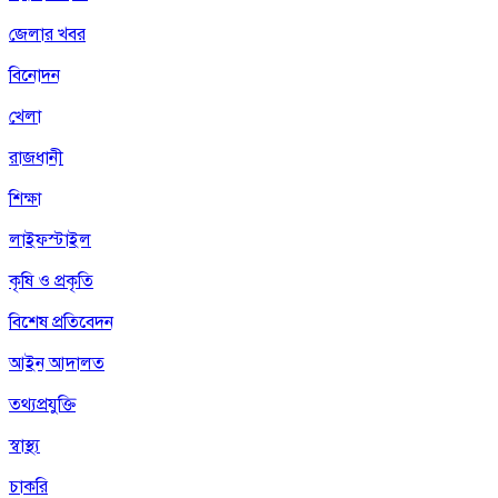
জেলার খবর
বিনোদন
খেলা
রাজধানী
শিক্ষা
লাইফস্টাইল
কৃষি ও প্রকৃতি
বিশেষ প্রতিবেদন
আইন আদালত
তথ্যপ্রযুক্তি
স্বাস্থ্য
চাকরি