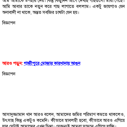
আম আমাকে উপহার দেয়। কিন্তু কিছুদিন আগে দেখছি গাছগুলো মারা গেছে।
আমি আবার তাকে নতুন করে গাছ লাগাতে বললাম। একটু জায়গাও যেন
অনাবাদী না থাকে, অন্তত সবজির চাষটা যেন হয়।
বিজ্ঞাপন
আরও পড়ুন:
গাজীপুরে মোজার কারখানায় আগুন
বিজ্ঞাপন
আসাদুজ্জামান খান আরও বলেন, আমাদের জমির পরিমাণ কমতে থাকলেও,
উৎসাহ কিন্তু একটুও কমেনি। কীভাবে স্বাবলম্বী হবো, কীভাবে আরও এগিয়ে
যাব সেটাই আমাদের এখন চিন্তা। সেজন্যই আমরা সামনে এগিয়ে যাচ্ছি।