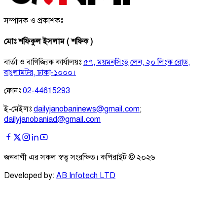
সম্পাদক ও প্রকাশকঃ
মোঃ শফিকুল ইসলাম ( শফিক )
বার্তা ও বাণিজ্যিক কার্যালয়ঃ
৫৭, ময়মনসিংহ লেন, ২০ লিংক রোড,
বাংলামটর, ঢাকা-১০০০।
ফোনঃ
02-44615293
ই-মেইলঃ
dailyjanobaninews@gmail.com
;
dailyjanobaniad@gmail.com
জনবাণী এর সকল স্বত্ব সংরক্ষিত। কপিরাইট ©
২০২৬
Developed by:
AB Infotech LTD