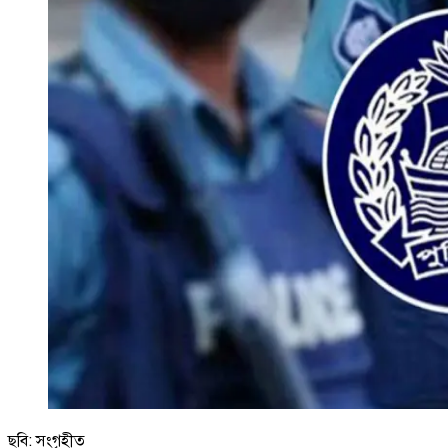
ছবি: সংগৃহীত