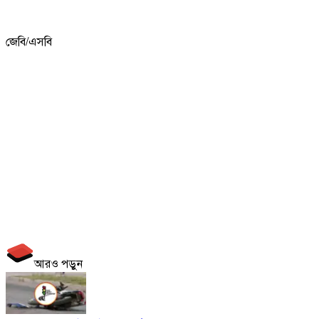
জেবি/এসবি
আরও পড়ুন