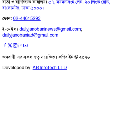
বার্তা ও বাণিজ্যিক কার্যালয়ঃ
৫৭, ময়মনসিংহ লেন, ২০ লিংক রোড,
বাংলামটর, ঢাকা-১০০০।
ফোনঃ
02-44615293
ই-মেইলঃ
dailyjanobaninews@gmail.com
;
dailyjanobaniad@gmail.com
জনবাণী এর সকল স্বত্ব সংরক্ষিত। কপিরাইট ©
২০২৬
Developed by:
AB Infotech LTD