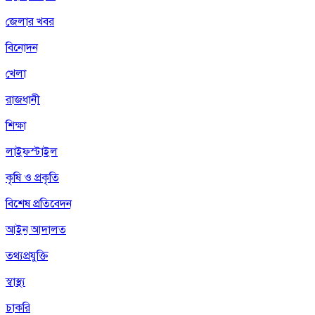
জেলার খবর
বিনোদন
খেলা
রাজধানী
শিক্ষা
লাইফস্টাইল
কৃষি ও প্রকৃতি
বিশেষ প্রতিবেদন
আইন আদালত
তথ্যপ্রযুক্তি
স্বাস্থ্য
চাকরি