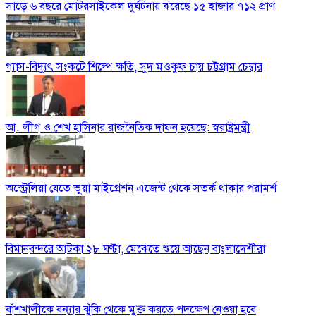
সাড়ে ৬ বছরে মোটরসাইকেল দুর্ঘটনায় ঝরেছে ১৫ হাজার ৭১২ প্রাণ
গ্যাস-বিদ্যুৎ সংকটে শিল্পে ক্ষতি, সুদ মওকুফ চায় চট্টগ্রাম চেম্বার
আ. লীগ ও শেখ হাসিনার রাজনৈতিক দাফন হয়েছে: স্বরাষ্ট্রমন্ত্রী
অস্ট্রেলিয়া যেতে ভুয়া মাইগ্রেশন এজেন্ট থেকে সতর্ক থাকার পরামর্শ
বিমানবন্দরে আটকা ২৮ ঘণ্টা, মেঝেতে শুয়ে আছেন বাংলাদেশীরা
বাঁশখালীকে বন্যার ঝুঁকি থেকে মুক্ত করতে পদক্ষেপ নেওয়া হবে