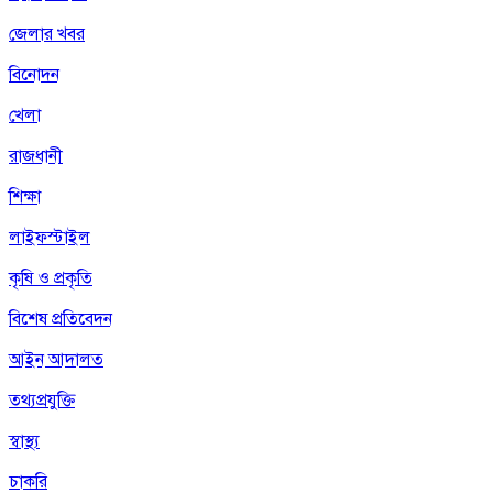
জেলার খবর
বিনোদন
খেলা
রাজধানী
শিক্ষা
লাইফস্টাইল
কৃষি ও প্রকৃতি
বিশেষ প্রতিবেদন
আইন আদালত
তথ্যপ্রযুক্তি
স্বাস্থ্য
চাকরি