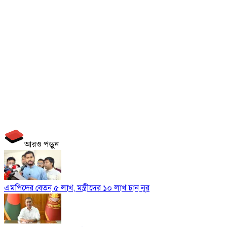
আরও পড়ুন
এমপিদের বেতন ৫ লাখ, মন্ত্রীদের ১০ লাখ চান নুর