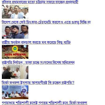
রবিবার প্রথমবারের মতো চট্টগ্রাম সফরে যাচ্ছেন প্রধানমন্ত্রী
বিদেশ থেকে কেউ চিৎকার-চেঁচামেচি করলেও এতে গুরুত্ব দিচ্ছি না
রাষ্ট্রীয় অনুষ্ঠান বানচাল করতে মব করেছে কিছু ব্যক্তি
রাষ্ট্রপতি নির্বাচন : ডাকা হচ্ছে সংসদের বিশেষ অধিবেশন
মির্জা ফখরুল ইসলাম আলমগীরই কি হচ্ছেন রাষ্ট্রপতি?
গণমাধ্যম শক্তিশালী হলেই গণতন্ত্র শক্তিশালী হবে: মির্জা ফখরুল