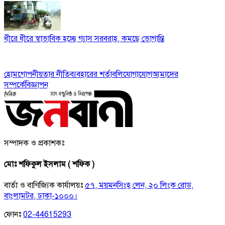
ধীরে ধীরে স্বাভাবিক হচ্ছে গ্যাস সরবরাহ, কমছে ভোগান্তি
হোম
গোপনীয়তার নীতি
ব্যবহারের শর্তাবলি
যোগাযোগ
আমাদের
সম্পর্কে
বিজ্ঞাপন
সম্পাদক ও প্রকাশকঃ
মোঃ শফিকুল ইসলাম ( শফিক )
বার্তা ও বাণিজ্যিক কার্যালয়ঃ
৫৭, ময়মনসিংহ লেন, ২০ লিংক রোড,
বাংলামটর, ঢাকা-১০০০।
ফোনঃ
02-44615293